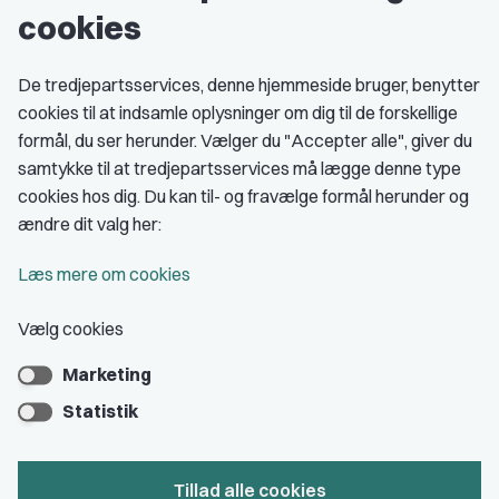
cookies
Studenterorganisationer
Fagligt aktive
De tredjepartsservices, denne hjemmeside bruger, benytter
cookies til at indsamle oplysninger om dig til de forskellige
Medlemskab
formål, du ser herunder. Vælger du "Accepter alle", giver du
samtykke til at tredjepartsservices må lægge denne type
Fordele som medlem
cookies hos dig. Du kan til- og fravælge formål herunder og
Kontingent
ændre dit valg her:
Forstå dit medlemskab
Læs mere om cookies
Pressekort
Vælg cookies
Marketing
Bliv medlem
Statistik
Tillad alle cookies