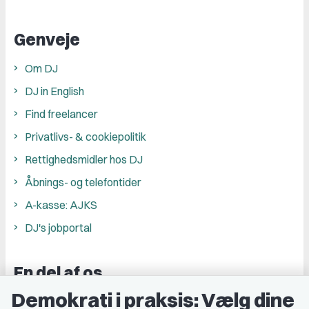
Genveje
Om DJ
DJ in English
Find freelancer
Privatlivs- & cookiepolitik
Rettighedsmidler hos DJ
Åbnings- og telefontider
A-kasse: AJKS
DJ's jobportal
En del af os
Demokrati i praksis: Vælg dine
Grupper og kredse