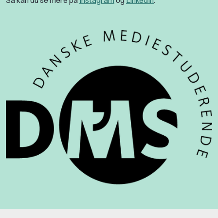
Så kan du se mere på
Instagram
og
LinkedIn
.