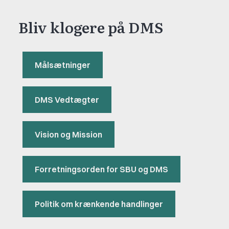
Bliv klogere på DMS
Målsætninger
DMS Vedtægter
Vision og Mission
Forretningsorden for SBU og DMS
Politik om krænkende handlinger