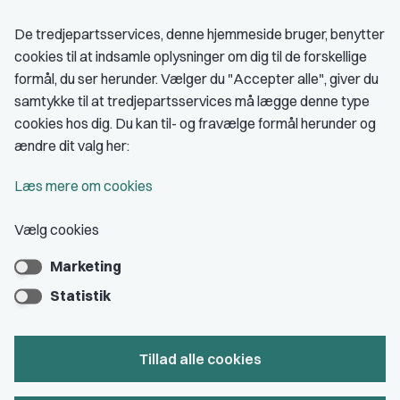
Fagligt aktive
De tredjepartsservices, denne hjemmeside bruger, benytter
cookies til at indsamle oplysninger om dig til de forskellige
Medlemskab
formål, du ser herunder. Vælger du "Accepter alle", giver du
samtykke til at tredjepartsservices må lægge denne type
Fordele som medlem
cookies hos dig. Du kan til- og fravælge formål herunder og
Kontingent
ændre dit valg her:
Forstå dit medlemskab
Læs mere om cookies
Pressekort
Vælg cookies
Marketing
Bliv medlem
Statistik
Tillad alle cookies