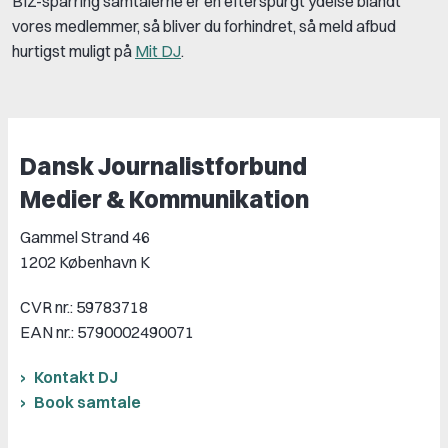
BIZ-sparring samtalerne er en efterspurgt ydelse blandt
vores medlemmer, så bliver du forhindret, så meld afbud
hurtigst muligt på
Mit DJ
.
Dansk Journalistforbund
Medier & Kommunikation
Gammel Strand 46
1202 København K
CVR nr.: 59783718
EAN nr.: 5790002490071
Kontakt DJ
Book samtale