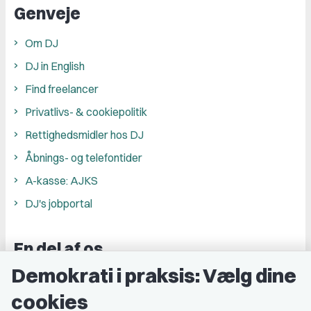
Genveje
Om DJ
DJ in English
Find freelancer
Privatlivs- & cookiepolitik
Rettighedsmidler hos DJ
Åbnings- og telefontider
A-kasse: AJKS
DJ's jobportal
En del af os
Demokrati i praksis: Vælg dine
Grupper og kredse
cookies
Studenterorganisationer