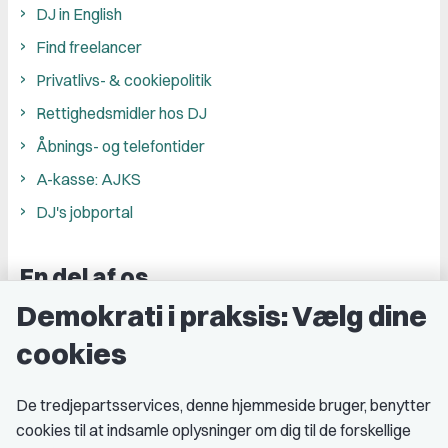
DJ in English
Find freelancer
Privatlivs- & cookiepolitik
Rettighedsmidler hos DJ
Åbnings- og telefontider
A-kasse: AJKS
DJ's jobportal
En del af os
Demokrati i praksis: Vælg dine
Grupper og kredse
cookies
Studenterorganisationer
Fagligt aktive
De tredjepartsservices, denne hjemmeside bruger, benytter
cookies til at indsamle oplysninger om dig til de forskellige