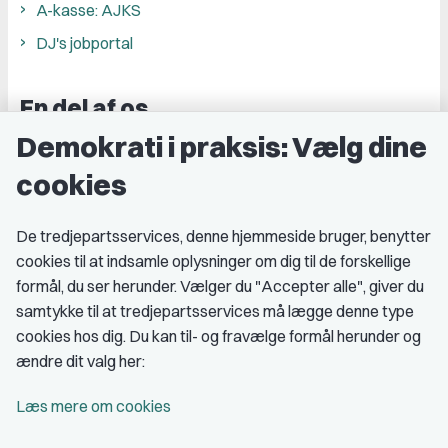
A-kasse: AJKS
DJ's jobportal
En del af os
Demokrati i praksis: Vælg dine
Grupper og kredse
cookies
Studenterorganisationer
Fagligt aktive
De tredjepartsservices, denne hjemmeside bruger, benytter
cookies til at indsamle oplysninger om dig til de forskellige
Medlemskab
formål, du ser herunder. Vælger du "Accepter alle", giver du
samtykke til at tredjepartsservices må lægge denne type
Fordele som medlem
cookies hos dig. Du kan til- og fravælge formål herunder og
Kontingent
ændre dit valg her:
Forstå dit medlemskab
Læs mere om cookies
Pressekort