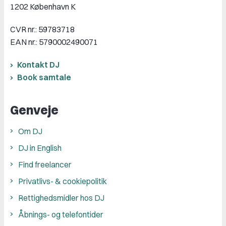
1202 København K
CVR nr.: 59783718
EAN nr.: 5790002490071
Kontakt DJ
Book samtale
Genveje
Om DJ
DJ in English
Find freelancer
Privatlivs- & cookiepolitik
Rettighedsmidler hos DJ
Åbnings- og telefontider