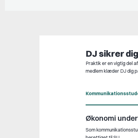
DJ sikrer di
Praktik er en vigtig del
medlem klæder DJ dig på,
Kommunikationsstud
Økonomi under 
Som kommunikationsstudere
berettiget til SU.