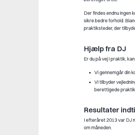
Der findes endnu ingen 
sikre bedre forhold. Bla
praktiksteder, der tilby
Hjælp fra DJ
Er du på vej i praktik, k
Vi gennemgår din ko
Vi tilbyder vejlednin
berettigede praktik
Resultater indti
I efteråret 2013 var DJ 
om måneden.