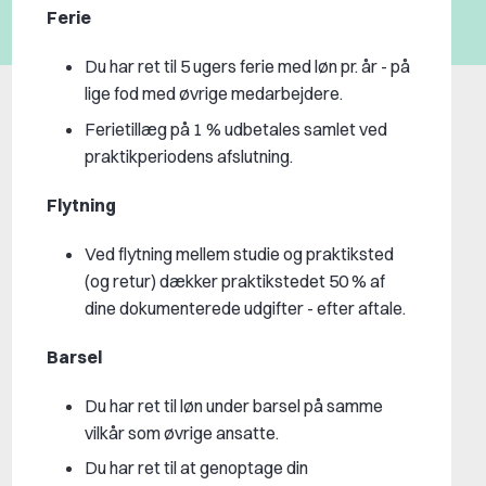
Ferie
Du har ret til 5 ugers ferie med løn pr. år - på
lige fod med øvrige medarbejdere.
Ferietillæg på 1 % udbetales samlet ved
praktikperiodens afslutning.
Flytning
Ved flytning mellem studie og praktiksted
(og retur) dækker praktikstedet 50 % af
dine dokumenterede udgifter - efter aftale.
Barsel
Du har ret til løn under barsel på samme
vilkår som øvrige ansatte.
Du har ret til at genoptage din