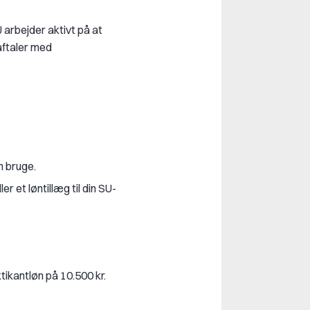
arbejder aktivt på at
aftaler med
n bruge.
er et løntillæg til din SU-
tikantløn på 10.500 kr.