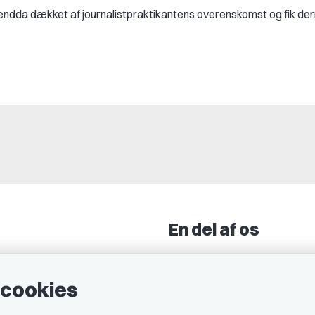
 endda dækket af journalistpraktikantens overenskomst og fik de
En del af os
Grupper og kredse
h
Studenterorganisationer
e cookies
ncer
Fagligt aktive