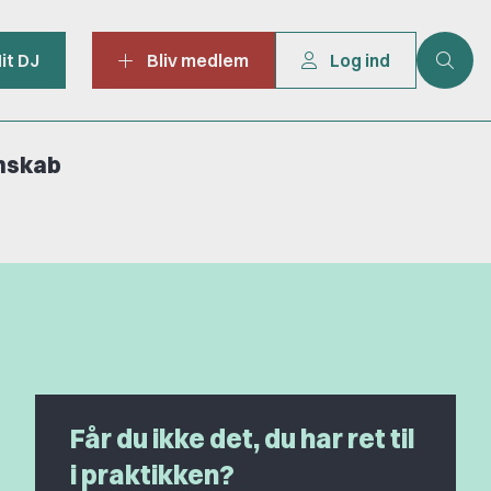
it DJ
Bliv medlem
Log ind
mskab
Får du ikke det, du har ret til
i praktikken?