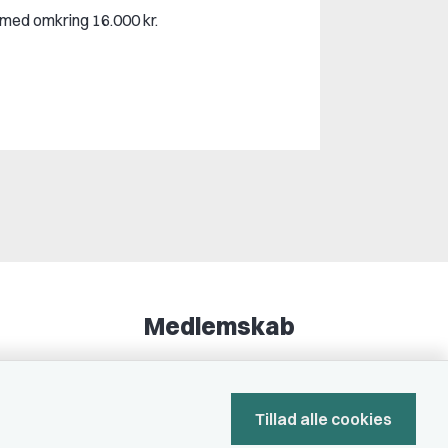
rmed omkring 16.000 kr.
Medlemskab
Fordele som medlem
Kontingent
Tillad alle cookies
Forstå dit medlemskab