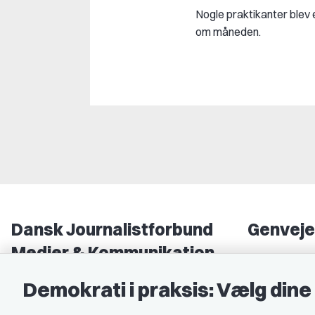
Nogle praktikanter blev
om måneden.
Dansk Journalistforbund
Genveje
Medier & Kommunikation
Om DJ
Gammel Strand 46
DJ in Englis
Demokrati i praksis: Vælg din
1202 København K
Find freela