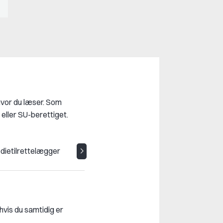
 hvor du læser. Som
 eller SU-berettiget.
ietilrettelægger
FTP-elev
hvis du samtidig er