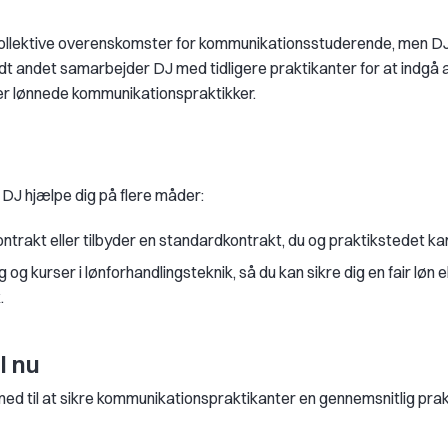
kollektive overenskomster for kommunikationsstuderende, men DJ 
ndt andet samarbejder DJ med tidligere praktikanter for at indgå 
der lønnede kommunikationspraktikker.
an DJ hjælpe dig på flere måder:
ntrakt eller tilbyder en standardkontrakt, du og praktikstedet ka
g og kurser i lønforhandlingsteknik, så du kan sikre dig en fair løn ell
.
l nu
med til at sikre kommunikationspraktikanter en gennemsnitlig prak