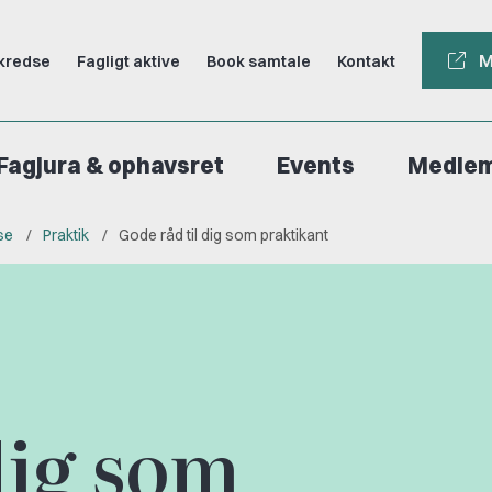
M
kredse
Fagligt aktive
Book samtale
Kontakt
Fagjura & ophavsret
Events
Medle
se
Praktik
Gode råd til dig som praktikant
dig som