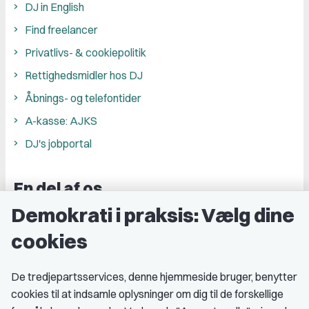
DJ in English
Find freelancer
Privatlivs- & cookiepolitik
Rettighedsmidler hos DJ
Åbnings- og telefontider
A-kasse: AJKS
DJ's jobportal
En del af os
Demokrati i praksis: Vælg dine
Grupper og kredse
cookies
Studenterorganisationer
Fagligt aktive
De tredjepartsservices, denne hjemmeside bruger, benytter
cookies til at indsamle oplysninger om dig til de forskellige
Medlemskab