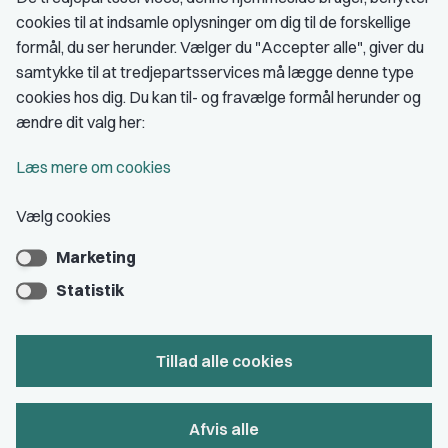
cookies til at indsamle oplysninger om dig til de forskellige
Medlemskab
formål, du ser herunder. Vælger du "Accepter alle", giver du
samtykke til at tredjepartsservices må lægge denne type
Fordele som medlem
cookies hos dig. Du kan til- og fravælge formål herunder og
Kontingent
ændre dit valg her:
Forstå dit medlemskab
Læs mere om cookies
Pressekort
Vælg cookies
Marketing
Bliv medlem
Statistik
Tillad alle cookies
Privatlivs- & cookiepolitik
Afvis alle