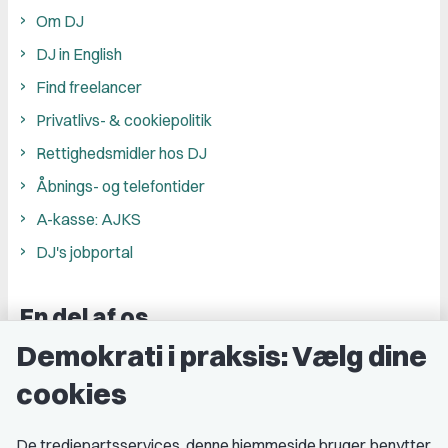
Om DJ
DJ in English
Find freelancer
Privatlivs- & cookiepolitik
Rettighedsmidler hos DJ
Åbnings- og telefontider
A-kasse: AJKS
DJ's jobportal
En del af os
Demokrati i praksis: Vælg dine
Grupper og kredse
cookies
Studenterorganisationer
Fagligt aktive
De tredjepartsservices, denne hjemmeside bruger, benytter