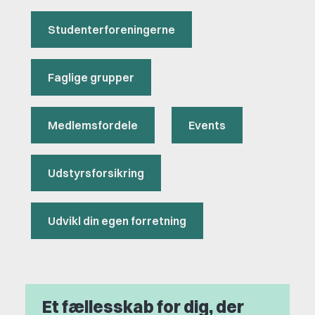
Studenterforeningerne
Faglige grupper
Medlemsfordele
Events
Udstyrsforsikring
Udvikl din egen forretning
Et fællesskab for dig, der