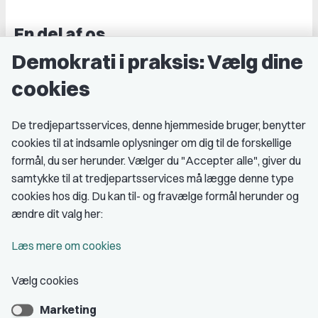
En del af os
Demokrati i praksis: Vælg dine
Grupper og kredse
cookies
Studenterorganisationer
Fagligt aktive
De tredjepartsservices, denne hjemmeside bruger, benytter
cookies til at indsamle oplysninger om dig til de forskellige
Medlemskab
formål, du ser herunder. Vælger du "Accepter alle", giver du
samtykke til at tredjepartsservices må lægge denne type
Fordele som medlem
cookies hos dig. Du kan til- og fravælge formål herunder og
Kontingent
ændre dit valg her:
Forstå dit medlemskab
Læs mere om cookies
Pressekort
Vælg cookies
Marketing
Bliv medlem