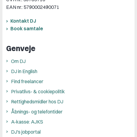
EAN nr.: 5790002490071
Kontakt DJ
Book samtale
Genveje
Om DJ
DJ in English
Find freelancer
Privatlivs- & cookiepolitik
Rettighedsmidler hos DJ
Åbnings- og telefontider
A-kasse: AJKS
DJ's jobportal