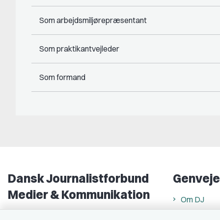
Som arbejdsmiljørepræsentant
Som praktikantvejleder
Som formand
Dansk Journalistforbund
Genveje
Medier & Kommunikation
Om DJ
Gammel Strand 46
DJ in Englis