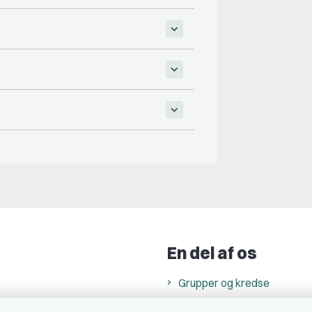
En del af os
Grupper og kredse
h
Studenterorganisationer