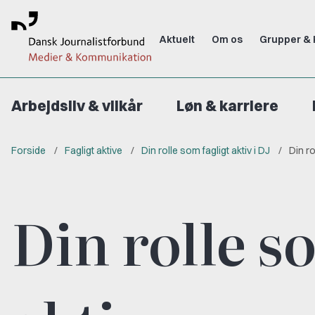
Aktuelt
Om os
Grupper & 
Arbejdsliv & vilkår
Løn & karriere
Forside
Fagligt aktive
Din rolle som fagligt aktiv i DJ
Din ro
Din rolle s