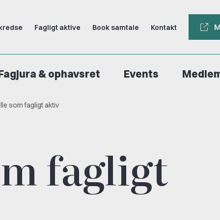
M
kredse
Fagligt aktive
Book samtale
Kontakt
Fagjura & ophavsret
Events
Medle
lle som fagligt aktiv
om fagligt