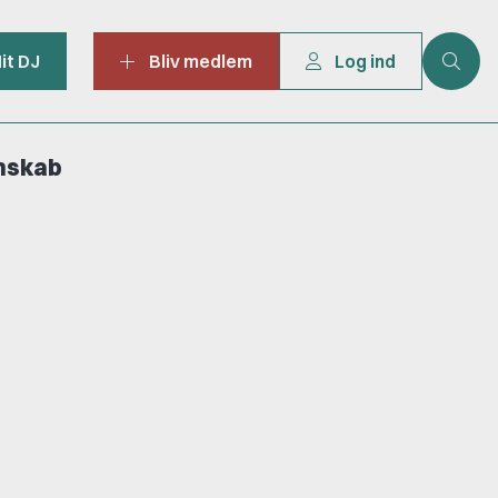
it DJ
Bliv medlem
Log ind
mskab