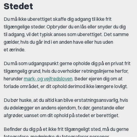
Stedet
Du må ikke uberettiget skaffe dig adgang til ikke frit
tilgængelige steder. Opbryder du en lås eller snyder du dig
til adgang, vil det typisk anses som uberettiget. Det samme
gælder, hvis du går ind i en anden have eller hus uden
et ærinde.
Du må som udgangspunkt gerne opholde dig på en privat frit
tilgængelig grund, hvis du overholder retningslinjerne herfor,
herunder
mark- og vejfredsloven
. Beder ejeren dig om at
forlade området, er dit ophold derimod ikke længere lovligt.
Du bør huske, at du altid kan blive erstatningsansvarlig, hvis
du ødelægger en andens ejendom, fx dør, genstande eller
afgrøder, uanset om dit ophold på stedet er berettiget.
Befinder du dig på et ikke frit tilgængeligt sted, må du gerne
fotografere, medmindre du fotograferer personer.