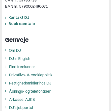
CVR nr.: 59783718
EAN nr.: 5790002490071
Kontakt DJ
Book samtale
Genveje
Om DJ
DJ in English
Find freelancer
Privatlivs- & cookiepolitik
Rettighedsmidler hos DJ
Åbnings- og telefontider
A-kasse: AJKS
DJ's jobportal