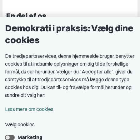
En del af os
Demokrati i praksis: Vælg dine
Grupper og kredse
cookies
Studenterorganisationer
Fagligt aktive
De tredjepartsservices, denne hjemmeside bruger, benytter
cookies til at indsamle oplysninger om dig til de forskellige
Medlemskab
formål, du ser herunder. Vælger du "Accepter alle", giver du
samtykke til at tredjepartsservices må lægge denne type
Fordele som medlem
cookies hos dig. Du kan til- og fravælge formål herunder og
Kontingent
ændre dit valg her:
Forstå dit medlemskab
Læs mere om cookies
Pressekort
Vælg cookies
Marketing
Bliv medlem