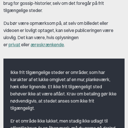
brug for gossip-historier, selv om det foregår på frit
tilgængelige steder.
Du bør være opmærksom på, at selv om billedet eller
videoen er lovligt optaget, kan selve publiceringen være
ulovlig. Det kan være, hvis oplysningen
er
privat
eller
æreskrænkende
.
Ikke frit tilgængelige steder er områder, som har
karakter af et lukke omgivet af en mur, plankeværk,
hæk eller lignende. Et ikke frit tilgængeligt sted
behøver ikke at være aflåst. Krav om betaling gør ikke
nødvendigvis, at stedet anses som ikke frit
tilgængeligt.
Er et område ikke lukket, men stadig ikke udlagt til
offentlig brug, fx en åben mark, må du gerne gå derind,