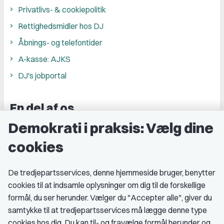
Privatlivs- & cookiepolitik
Rettighedsmidler hos DJ
Åbnings- og telefontider
A-kasse: AJKS
DJ's jobportal
En del af os
Demokrati i praksis: Vælg dine
Grupper og kredse
cookies
Studenterorganisationer
Fagligt aktive
De tredjepartsservices, denne hjemmeside bruger, benytter
cookies til at indsamle oplysninger om dig til de forskellige
Medlemskab
formål, du ser herunder. Vælger du "Accepter alle", giver du
samtykke til at tredjepartsservices må lægge denne type
Fordele som medlem
cookies hos dig. Du kan til- og fravælge formål herunder og