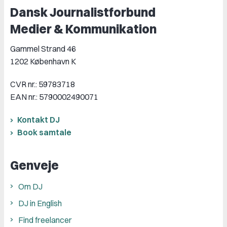
Dansk Journalistforbund
Medier & Kommunikation
Gammel Strand 46
1202 København K
CVR nr.: 59783718
EAN nr.: 5790002490071
Kontakt DJ
Book samtale
Genveje
Om DJ
DJ in English
Find freelancer