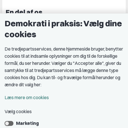
En del af os
Demokrati i praksis: Vælg dine
Grupper og kredse
cookies
Studenterorganisationer
Fagligt aktive
De tredjepartsservices, denne hjemmeside bruger, benytter
cookies til at indsamle oplysninger om dig til de forskellige
Medlemskab
formål, du ser herunder. Vælger du "Accepter alle", giver du
samtykke til at tredjepartsservices må lægge denne type
Fordele som medlem
cookies hos dig. Du kan til- og fravælge formål herunder og
Kontingent
ændre dit valg her:
Forstå dit medlemskab
Læs mere om cookies
Pressekort
Vælg cookies
Marketing
Bliv medlem