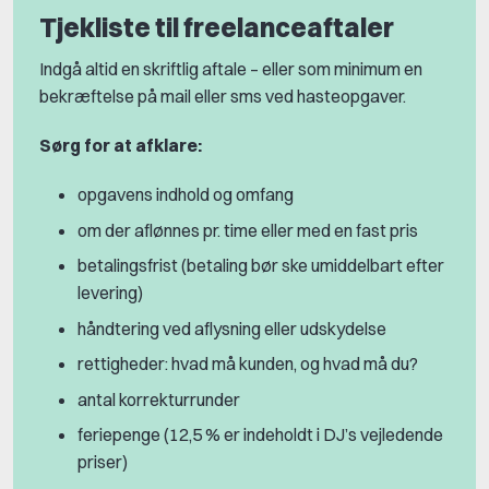
Tjekliste til freelanceaftaler
Indgå altid en skriftlig aftale – eller som minimum en
bekræftelse på mail eller sms ved hasteopgaver.
Sørg for at afklare:
opgavens indhold og omfang
om der aflønnes pr. time eller med en fast pris
betalingsfrist (betaling bør ske umiddelbart efter
levering)
håndtering ved aflysning eller udskydelse
rettigheder: hvad må kunden, og hvad må du?
antal korrekturrunder
feriepenge (12,5 % er indeholdt i DJ’s vejledende
priser)