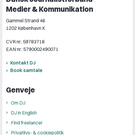
Medier & Kommunikation
Gammel Strand 46
1202 København K
CVR nr.: 59783718
EAN nr.: 5790002490071
Kontakt DJ
Book samtale
Genveje
Om DJ
DJ in English
Find freelancer
Privatlivs- & cookiepolitik