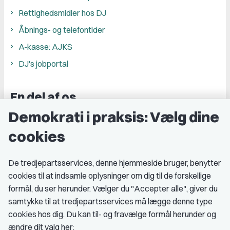
Rettighedsmidler hos DJ
Åbnings- og telefontider
A-kasse: AJKS
DJ's jobportal
En del af os
Demokrati i praksis: Vælg dine
Grupper og kredse
cookies
Studenterorganisationer
Fagligt aktive
De tredjepartsservices, denne hjemmeside bruger, benytter
cookies til at indsamle oplysninger om dig til de forskellige
Medlemskab
formål, du ser herunder. Vælger du "Accepter alle", giver du
samtykke til at tredjepartsservices må lægge denne type
Fordele som medlem
cookies hos dig. Du kan til- og fravælge formål herunder og
Kontingent
ændre dit valg her: