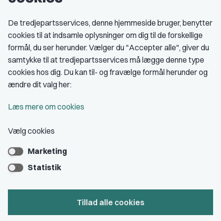
Fagligt aktive
De tredjepartsservices, denne hjemmeside bruger, benytter
cookies til at indsamle oplysninger om dig til de forskellige
Medlemskab
formål, du ser herunder. Vælger du "Accepter alle", giver du
samtykke til at tredjepartsservices må lægge denne type
Fordele som medlem
cookies hos dig. Du kan til- og fravælge formål herunder og
Kontingent
ændre dit valg her:
Forstå dit medlemskab
Læs mere om cookies
Pressekort
Vælg cookies
Marketing
Bliv medlem
Statistik
Tillad alle cookies