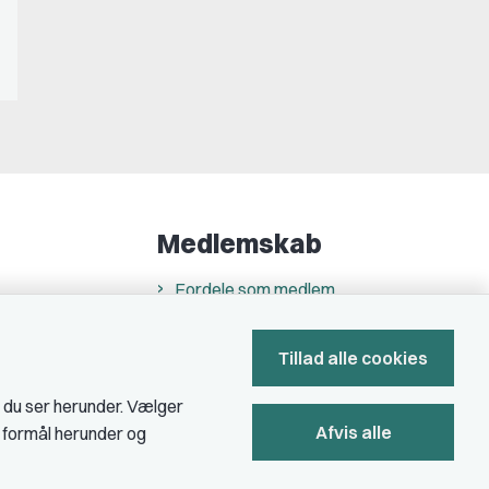
Medlemskab
Fordele som medlem
Kontingent
Tillad alle cookies
Forstå dit medlemskab
Pressekort
, du ser herunder. Vælger
Afvis alle
e formål herunder og
Bliv medlem