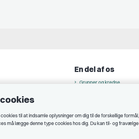
En del af os
Grupper og kredse
h
Studenterorganisationer
e cookies
ncer
Fagligt aktive
& cookiepolitik
okies til at indsamle oplysninger om dig til de forskellige formål
ices må lægge denne type cookies hos dig. Du kan til- og fravælg
midler hos DJ
 telefontider