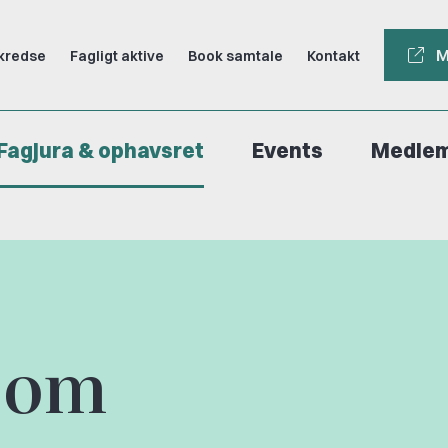
M
kredse
Fagligt aktive
Book samtale
Kontakt
Fagjura & ophavsret
Events
Medle
t om