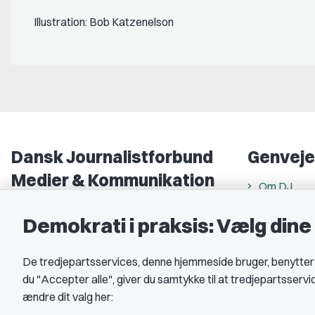
Illustration: Bob Katzenelson
Dansk Journalistforbund
Genveje
Medier & Kommunikation
Om DJ
Gammel Strand 46
DJ in Englis
Demokrati i praksis: Vælg din
1202 København K
Find freela
CVR nr.: 59783718
Privatlivs- 
De tredjepartsservices, denne hjemmeside bruger, benytter co
EAN nr.: 5790002490071
du "Accepter alle", giver du samtykke til at tredjepartsserv
Rettigheds
ændre dit valg her:
Åbnings- og
Kontakt DJ