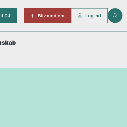
it DJ
Bliv medlem
Log ind
mskab