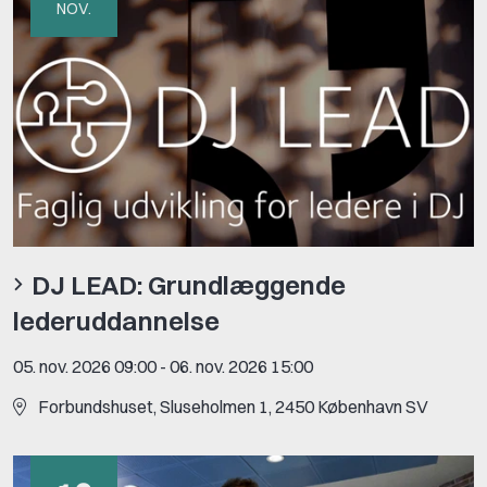
NOV.
DJ LEAD: Grundlæggende
lederuddannelse
05. nov. 2026 09:00
-
06. nov. 2026 15:00
For­bunds­hu­set, Slu­se­hol­men 1, 2450 Kø­ben­havn SV