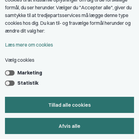
formål, du ser herunder. Vælger du "Accepter alle", giver du
Om DJ
samtykke til at tredjepartsservices må lægge denne type
DJ in English
cookies hos dig. Du kan til- og fravælge formål herunder og
ændre dit valg her:
Find freelancer
Privatlivs- & cookiepolitik
Læs mere om cookies
Rettighedsmidler hos DJ
Vælg cookies
Åbnings- og telefontider
Marketing
A-kasse: AJKS
Statistik
DJ's jobportal
En del af os
Tillad alle cookies
Grupper og kredse
Afvis alle
Studenterorganisationer
Fagligt aktive