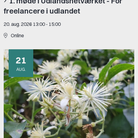
1. møde i Udlandsnetværket - For
freelancere i udlandet
20. aug. 2026 13:00
-
15:00
Online
21
AUG.