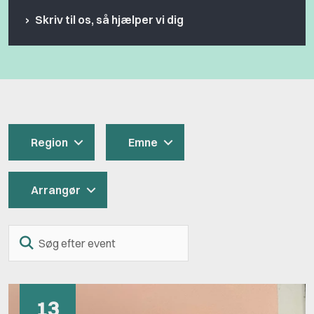
Skriv til os, så hjælper vi dig
Region
Emne
Arrangør
Søg
efter
event
13