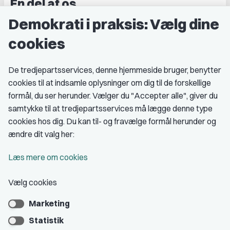
En del af os
Demokrati i praksis: Vælg dine
Grupper og kredse
cookies
Studenterorganisationer
Fagligt aktive
De tredjepartsservices, denne hjemmeside bruger, benytter
cookies til at indsamle oplysninger om dig til de forskellige
Medlemskab
formål, du ser herunder. Vælger du "Accepter alle", giver du
samtykke til at tredjepartsservices må lægge denne type
Fordele som medlem
cookies hos dig. Du kan til- og fravælge formål herunder og
Kontingent
ændre dit valg her:
Forstå dit medlemskab
Læs mere om cookies
Pressekort
Vælg cookies
Marketing
Bliv medlem
Statistik