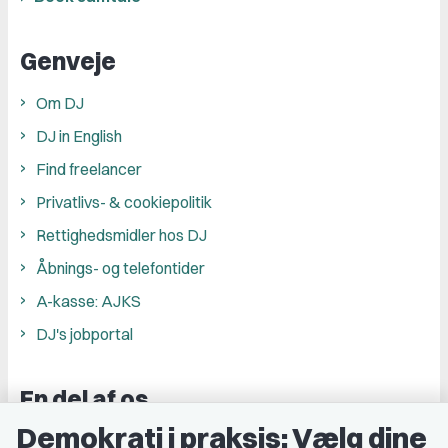
Genveje
Om DJ
DJ in English
Find freelancer
Privatlivs- & cookiepolitik
Rettighedsmidler hos DJ
Åbnings- og telefontider
A-kasse: AJKS
DJ's jobportal
En del af os
Demokrati i praksis: Vælg dine
Grupper og kredse