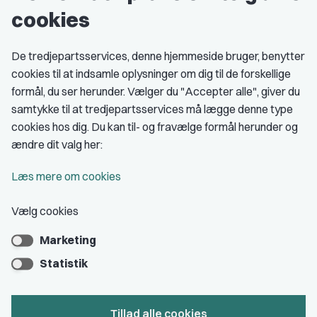
cookies
Studenterorganisationer
Fagligt aktive
De tredjepartsservices, denne hjemmeside bruger, benytter
cookies til at indsamle oplysninger om dig til de forskellige
Medlemskab
formål, du ser herunder. Vælger du "Accepter alle", giver du
samtykke til at tredjepartsservices må lægge denne type
Fordele som medlem
cookies hos dig. Du kan til- og fravælge formål herunder og
Kontingent
ændre dit valg her:
Forstå dit medlemskab
Læs mere om cookies
Pressekort
Vælg cookies
Marketing
Bliv medlem
Statistik
Tillad alle cookies