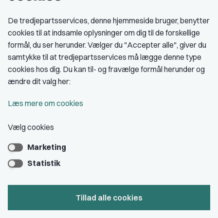
Fagligt aktive
De tredjepartsservices, denne hjemmeside bruger, benytter
cookies til at indsamle oplysninger om dig til de forskellige
Medlemskab
formål, du ser herunder. Vælger du "Accepter alle", giver du
samtykke til at tredjepartsservices må lægge denne type
Fordele som medlem
cookies hos dig. Du kan til- og fravælge formål herunder og
Kontingent
ændre dit valg her:
Forstå dit medlemskab
Læs mere om cookies
Pressekort
Vælg cookies
Marketing
Bliv medlem
Statistik
Tillad alle cookies