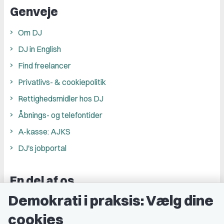
Genveje
Om DJ
DJ in English
Find freelancer
Privatlivs- & cookiepolitik
Rettighedsmidler hos DJ
Åbnings- og telefontider
A-kasse: AJKS
DJ's jobportal
En del af os
Demokrati i praksis: Vælg dine
Grupper og kredse
cookies
Studenterorganisationer