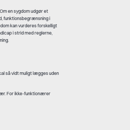
. Om en sygdom udgør et
d, funktionsbegrænsning i
gdom kan vurderes forskelligt
icap i strid med reglerne,
ning.
kal så vidt muligt lægges uden
avær. For ikke-funktionærer