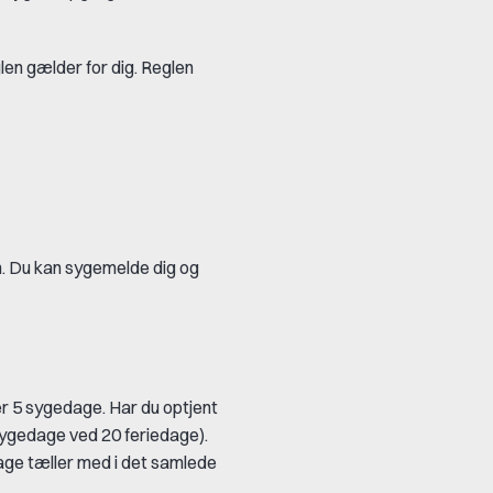
len gælder for dig. Reglen
ien. Du kan sygemelde dig og
ter 5 sygedage. Har du optjent
ygedage ved 20 feriedage).
age tæller med i det samlede