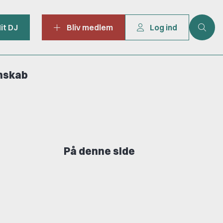
it DJ
Bliv medlem
Log ind
mskab
På denne side