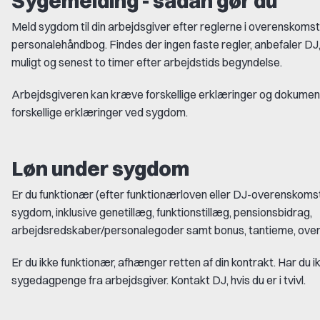
Sygemelding - sådan gør du
Meld sygdom til din arbejdsgiver efter reglerne i overenskomst
personalehåndbog. Findes der ingen faste regler, anbefaler DJ,
muligt og senest to timer efter arbejdstids begyndelse.
Arbejdsgiveren kan kræve forskellige erklæringer og dokume
forskellige erklæringer ved sygdom.
Løn under sygdom
Er du funktionær (efter funktionærloven eller DJ-overenskomst), 
sygdom, inklusive genetillæg, funktionstillæg, pensionsbidrag,
arbejdsredskaber/personalegoder samt bonus, tantieme, over
Er du ikke funktionær, afhænger retten af din kontrakt. Har du ikke
sygedagpenge fra arbejdsgiver. Kontakt DJ, hvis du er i tvivl.