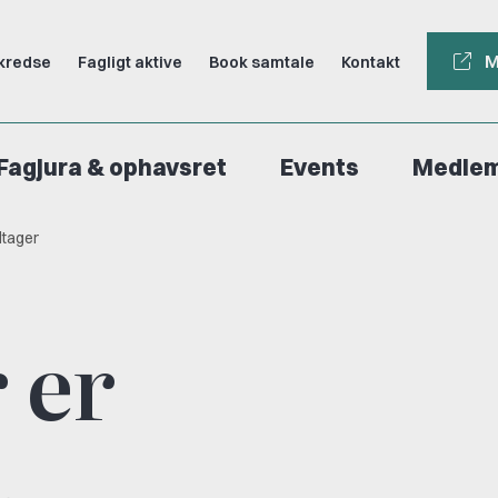
M
kredse
Fagligt aktive
Book samtale
Kontakt
Fagjura & ophavsret
Events
Medle
dtager
 er