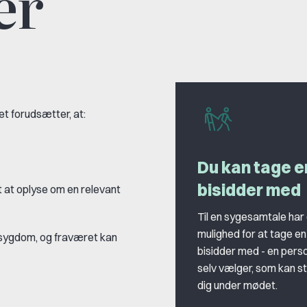
er
et forudsætter, at:
Du kan tage e
bisidder med
t at oplyse om en relevant
Til en sygesamtale har
mulighed for at tage en
r sygdom, og fraværet kan
bisidder med - en perso
selv vælger, som kan s
dig under mødet.