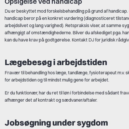
Opsigelse ved handicap
Du er beskyttet mod forskelsbehandling på grund af handicap
handicap beror på en konkret vurdering (diagnosticeret tilstan
arbejdslivet og lang varighed). Retspraksis viser, at samme sy
afhængigt af omstændighederne. Bliver du afskediget pga. hand
kan du have krav på godtgørelse. Kontakt DJ for juridisk rådgiv
Lægebesøg i arbejdstiden
Fravær til behandling hos læge, tandlæge, fysioterapeut m.v. s
for arbejdstiden og til mindst mulig gene for arbejdet.
Er du funktionær, har du ret til løn i forbindelse med sådant fr
afhænger det af kontrakt og sædvaner/aftaler.
Jobsøgning under sygdom