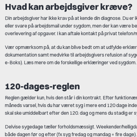
Hvad kan arbejdsgiver kræve?
Din arbejdsgiver har ikke krav på at kende din diagnose. Du er ik
eller svare på arbejdsmail under sygdom, men der kan være beh
overlevering af opgaver. I kan aftale kontakt på privat telefon/
Vær opmærksom på, at du kan blive bedt om at udfylde erklær
dokumentation samt medvirke til arbejdsgivers refusion af sy
e-Boks). Læs mere om de forskellige erklæringer ved sygdom.
120-dages-reglen
Reglen gælder kun, hvis den står i din kontrakt. Efter funktio
måneds varsel, hvis du har været syg i mere end 120 dage ind
skal ske umiddelbart efter den 120. dag og mens du stadig er s
Delvise sygedage tæller forholdsmæssigt. Weekender/helligdag
både dagen før og efter (fx syg fredag og mandag = fire dage)