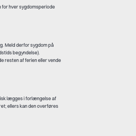
on for hver sygdomsperiode
syg. Meld derfor sygdom på
dstids begyndelse).
e resten af ferien eller vende
isk lægges i forlængelse af
et; ellers kan den overføres