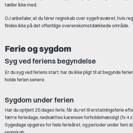
tæller ikke med.
DJ anbefaler, at du fører regnskab over sygefraværet, hvis reg
findes ikke på det offentlige overenskomstdækkede område.
Ferie og sygdom
Syg ved feriens begyndelse
Er du syg ved feriens start, har du ikke pligt til at begynde fer
holde ferien senere.
Sygdom under ferien
Har du optjent 25 dages ferie, får du ret til erstatningsferie ef
færre feriedage, nedsættes karensen forholdsmæssigt (fx 4 s
Sygedage opgøres for hele ferieåret, og perioder under fem d
regnskab.