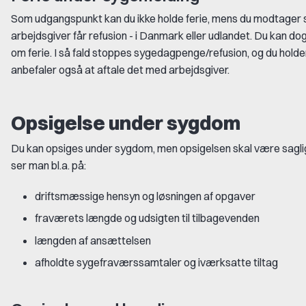
Som udgangspunkt kan du ikke holde ferie, mens du modtager 
arbejdsgiver får refusion - i Danmark eller udlandet. Du kan do
om ferie. I så fald stoppes sygedagpenge/refusion, og du holder
anbefaler også at aftale det med arbejdsgiver.
Opsigelse under sygdom
Du kan opsiges under sygdom, men opsigelsen skal være sagli
ser man bl.a. på:
driftsmæssige hensyn og løsningen af opgaver
fraværets længde og udsigten til tilbagevenden
længden af ansættelsen
afholdte sygefraværssamtaler og iværksatte tiltag