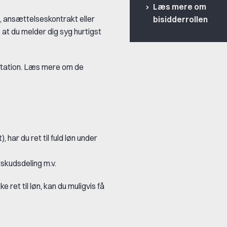
Læs mere om
, ansættelseskontrakt eller
bisidderrollen
 at du melder dig syg hurtigst
ntation. Læs mere om de
har du ret til fuld løn under
skudsdeling m.v.
 ret til løn, kan du muligvis få