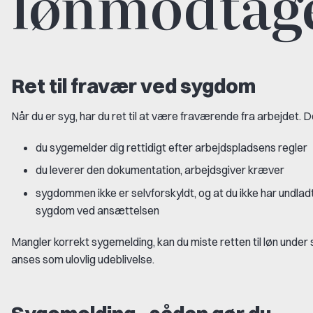
lønmodtag
Ret til fravær ved sygdom
Når du er syg, har du ret til at være fraværende fra arbejdet. D
du sygemelder dig rettidigt efter arbejdspladsens regler
du leverer den dokumentation, arbejdsgiver kræver
sygdommen ikke er selvforskyldt, og at du ikke har undlad
sygdom ved ansættelsen
Mangler korrekt sygemelding, kan du miste retten til løn unde
anses som ulovlig udeblivelse.