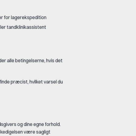
r for lagerekspedition
ller tandklinikassistent
r alle betingelserne, hvis det
inde præcist, hvilket varsel du
sgivers og dine egne forhold.
fskedigelsen være sagligt