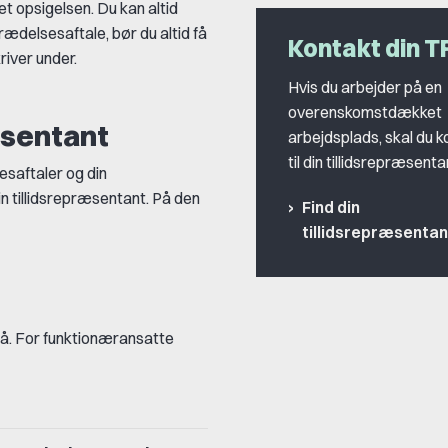
et opsigelsen. Du kan altid
trædelsesaftale, bør du altid få
Kontakt din T
river under.
Hvis du arbejder på en
overenskomstdækket
ræsentant
arbejdsplads, skal du k
til din tillidsrepræsenta
esaftaler og din
in tillidsrepræsentant. På den
Find din
tillidsrepræsentan
 på. For funktionæransatte