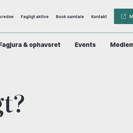
M
kredse
Fagligt aktive
Book samtale
Kontakt
Fagjura & ophavsret
Events
Medle
gt?