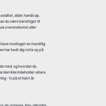
iditet, alder, handicap,
 kan du være berettiget til
via overenskomst eller
el have modtaget en mundtlig
ren har bedt dig rette op på
reds med, og hvordan du
slen ikke indeholder uklare
g - fx på et halvt år.
for de optjente, ikke-afholdte