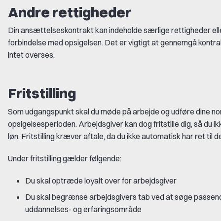
Andre rettigheder
Din ansættelseskontrakt kan indeholde særlige rettigheder elle
forbindelse med opsigelsen. Det er vigtigt at gennemgå kontrakt
intet overses.
Fritstilling
Som udgangspunkt skal du møde på arbejde og udføre dine no
opsigelsesperioden. Arbejdsgiver kan dog fritstille dig, så du ik
løn. Fritstilling kræver aftale, da du ikke automatisk har ret til d
Under fritstilling gælder følgende:
Du skal optræde loyalt over for arbejdsgiver
Du skal begrænse arbejdsgivers tab ved at søge passende
uddannelses- og erfaringsområde