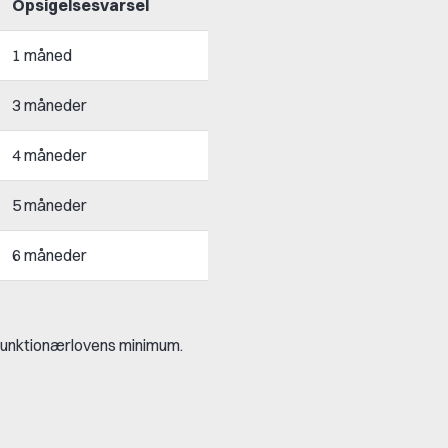
Opsigelsesvarsel
1 måned
3 måneder
4 måneder
5 måneder
6 måneder
 funktionærlovens minimum.