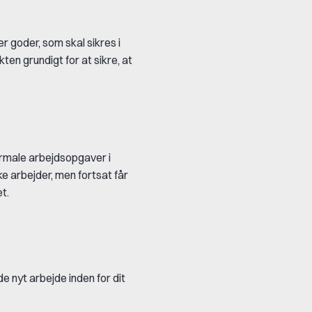
r goder, som skal sikres i
en grundigt for at sikre, at
rmale arbejdsopgaver i
ke arbejder, men fortsat får
et.
 nyt arbejde inden for dit