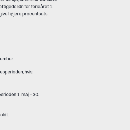
tigede løn for ferieåret 1.
give højere procentsats.
ptember
esperioden, hvis:
rioden 1. maj – 30.
oldt.