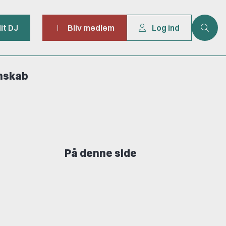
it DJ
Bliv medlem
Log ind
mskab
På denne side