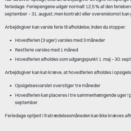
feriedage. Feriepengene udgør normalt 12,5 % af den ferieberet
september – 31. august, men kontrakt eller overenskomst kan 
Arbejdsgiver kan varsle ferie til afholdelse, inden du stopper:
Hovedferien (3 uger) varsles med 3 måneder
Restferie varsles med 1 måned
Hovedferien afholdes som udgangspunkt 1. maj – 30. se
Arbejdsgiver kan kun kræve, at hovedferien afholdes i opsigels
Opsigelsesvarslet overstiger tre måneder
Hovedferien kan placeres i tre sammenhængende uger i pe
september
Feriedage optjent i fratrædelsesmåneden kan ikke kræves afh