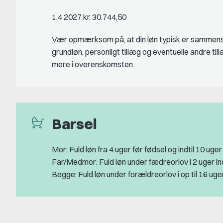
1.4 2027 kr. 30.744,50
Vær opmærksom på, at din løn typisk er sammens
grundløn, personligt tillæg og eventuelle andre ti
mere i overenskomsten.
Barsel
Mor: Fuld løn fra 4 uger før fødsel og indtil 10 uger
Far/Medmor: Fuld løn under fædreorlov i 2 uger in
Begge: Fuld løn under forældreorlov i op til 16 uge