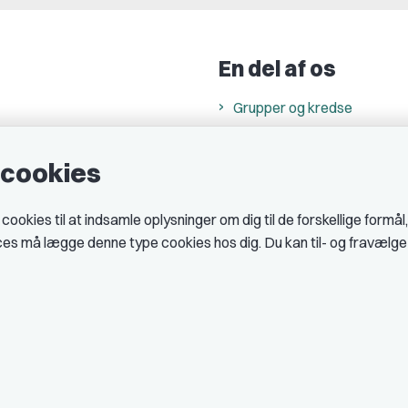
En del af os
Grupper og kredse
h
Studenterorganisationer
e cookies
ncer
Fagligt aktive
& cookiepolitik
okies til at indsamle oplysninger om dig til de forskellige formål
midler hos DJ
ices må lægge denne type cookies hos dig. Du kan til- og fravælg
 telefontider
AJKS
tal