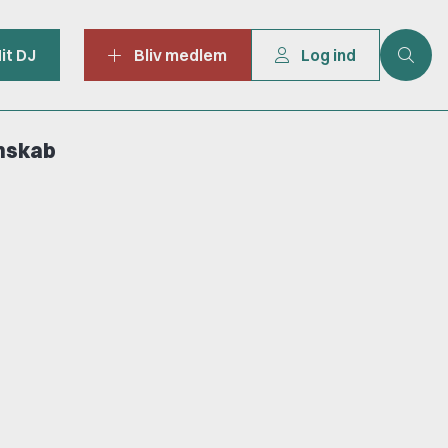
it DJ
Bliv medlem
Log ind
mskab