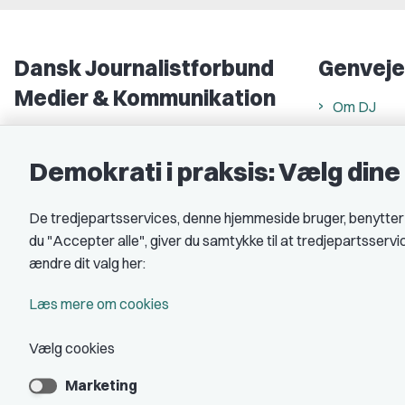
Dansk Journalistforbund
Genveje
Medier & Kommunikation
Om DJ
Gammel Strand 46
DJ in Englis
1202 København K
Demokrati i praksis: Vælg din
Find freela
CVR nr.: 59783718
Privatlivs- 
De tredjepartsservices, denne hjemmeside bruger, benytter co
EAN nr.: 5790002490071
Rettigheds
du "Accepter alle", giver du samtykke til at tredjepartsserv
Åbnings- og
Kontakt DJ
ændre dit valg her:
Book samtale
A-kasse: 
Læs mere om cookies
DJ's jobpor
Vælg cookies
Marketing