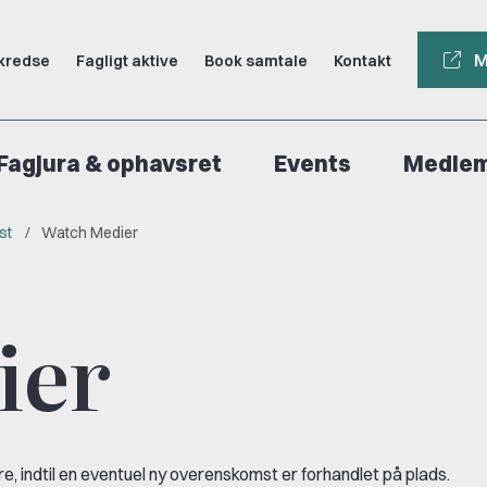
M
kredse
Fagligt aktive
Book samtale
Kontakt
Fagjura & ophavsret
Events
Medle
st
Watch Medier
ier
 indtil en eventuel ny overenskomst er forhandlet på plads.