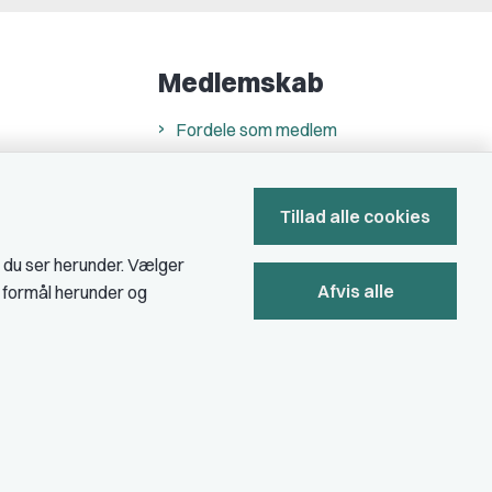
Medlemskab
Fordele som medlem
Kontingent
Forstå dit medlemskab
Tillad alle cookies
Pressekort
, du ser herunder. Vælger
Afvis alle
e formål herunder og
Bliv medlem
Privatlivs- & cookiepolitik