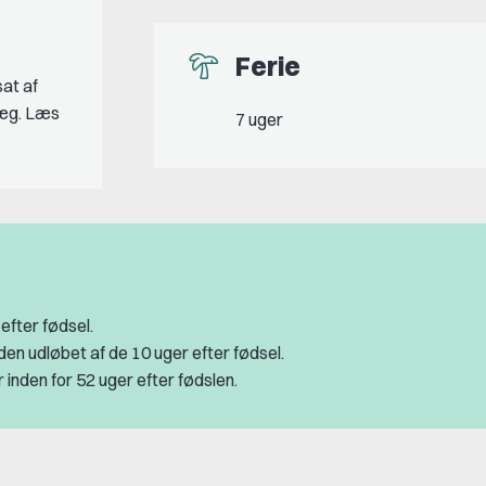
Ferie
at af
llæg. Læs
7 uger
 efter fødsel.
den udløbet af de 10 uger efter fødsel.
r inden for 52 uger efter fødslen.