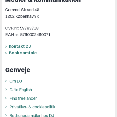
Gammel Strand 46
1202 København K
CVR nr.: 59783718
EAN nr.: 5790002490071
Kontakt DJ
Book samtale
Genveje
Om DJ
DJ in English
Find freelancer
Privatlivs- & cookiepolitik
Rettighedsmidler hos DJ