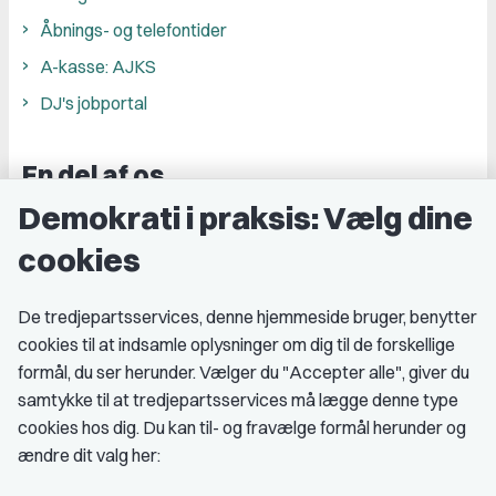
Åbnings- og telefontider
A-kasse: AJKS
DJ's jobportal
En del af os
Demokrati i praksis: Vælg dine
Grupper og kredse
cookies
Studenterorganisationer
Fagligt aktive
De tredjepartsservices, denne hjemmeside bruger, benytter
cookies til at indsamle oplysninger om dig til de forskellige
Medlemskab
formål, du ser herunder. Vælger du "Accepter alle", giver du
samtykke til at tredjepartsservices må lægge denne type
Fordele som medlem
cookies hos dig. Du kan til- og fravælge formål herunder og
Kontingent
ændre dit valg her:
Forstå dit medlemskab