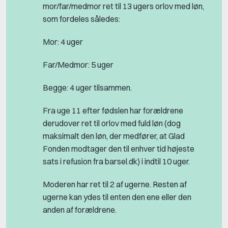
mor/far/medmor ret til 13 ugers orlov med løn,
som fordeles således:
Mor: 4 uger
Far/Medmor: 5 uger
Begge: 4 uger tilsammen.
Fra uge 11 efter fødslen har forældrene
derudover ret til orlov med fuld løn (dog
maksimalt den løn, der medfører, at Glad
Fonden modtager den til enhver tid højeste
sats i refusion fra barsel.dk) i indtil 10 uger.
Moderen har ret til 2 af ugerne. Resten af
ugerne kan ydes til enten den ene eller den
anden af forældrene.