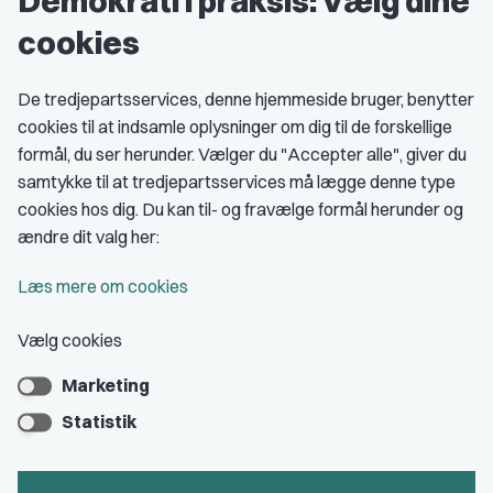
Demokrati i praksis: Vælg dine
Grupper og kredse
cookies
Studenterorganisationer
Fagligt aktive
De tredjepartsservices, denne hjemmeside bruger, benytter
cookies til at indsamle oplysninger om dig til de forskellige
Medlemskab
formål, du ser herunder. Vælger du "Accepter alle", giver du
samtykke til at tredjepartsservices må lægge denne type
Fordele som medlem
cookies hos dig. Du kan til- og fravælge formål herunder og
Kontingent
ændre dit valg her:
Forstå dit medlemskab
Læs mere om cookies
Pressekort
Vælg cookies
Marketing
Bliv medlem
Statistik