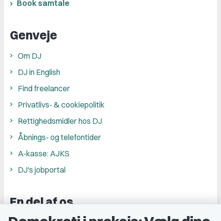
Book samtale
Genveje
Om DJ
DJ in English
Find freelancer
Privatlivs- & cookiepolitik
Rettighedsmidler hos DJ
Åbnings- og telefontider
A-kasse: AJKS
DJ's jobportal
En del af os