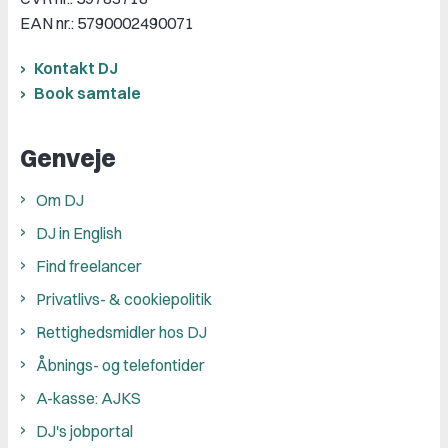
EAN nr.: 5790002490071
Kontakt DJ
Book samtale
Genveje
Om DJ
DJ in English
Find freelancer
Privatlivs- & cookiepolitik
Rettighedsmidler hos DJ
Åbnings- og telefontider
A-kasse: AJKS
DJ's jobportal