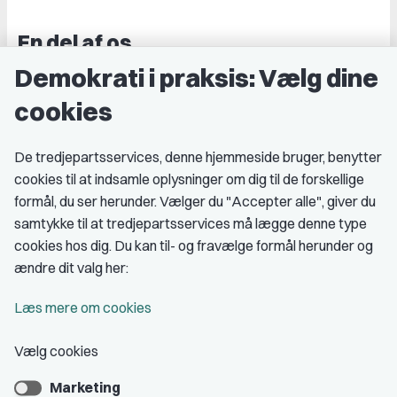
En del af os
Demokrati i praksis: Vælg dine
Grupper og kredse
cookies
Studenterorganisationer
Fagligt aktive
De tredjepartsservices, denne hjemmeside bruger, benytter
cookies til at indsamle oplysninger om dig til de forskellige
Medlemskab
formål, du ser herunder. Vælger du "Accepter alle", giver du
samtykke til at tredjepartsservices må lægge denne type
Fordele som medlem
cookies hos dig. Du kan til- og fravælge formål herunder og
Kontingent
ændre dit valg her:
Forstå dit medlemskab
Læs mere om cookies
Pressekort
Vælg cookies
Marketing
Bliv medlem