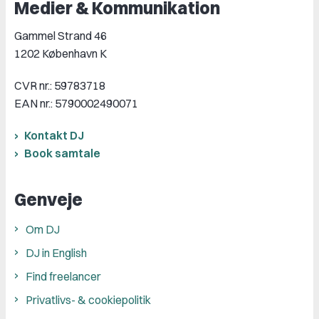
Medier & Kommunikation
Gammel Strand 46
1202 København K
CVR nr.: 59783718
EAN nr.: 5790002490071
Kontakt DJ
Book samtale
Genveje
Om DJ
DJ in English
Find freelancer
Privatlivs- & cookiepolitik