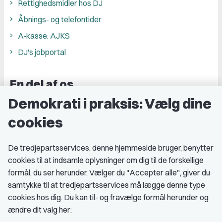
Rettighedsmidler hos DJ
Åbnings- og telefontider
A-kasse: AJKS
DJ's jobportal
En del af os
Demokrati i praksis: Vælg dine
Grupper og kredse
cookies
Studenterorganisationer
Fagligt aktive
De tredjepartsservices, denne hjemmeside bruger, benytter
cookies til at indsamle oplysninger om dig til de forskellige
Medlemskab
formål, du ser herunder. Vælger du "Accepter alle", giver du
samtykke til at tredjepartsservices må lægge denne type
Fordele som medlem
cookies hos dig. Du kan til- og fravælge formål herunder og
Kontingent
ændre dit valg her: