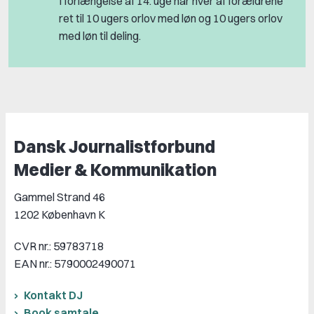
I forlængelse af 14. uge har hver af forældrene
ret til 10 ugers orlov med løn og 10 ugers orlov
med løn til deling.
Dansk Journalistforbund
Medier & Kommunikation
Gammel Strand 46
1202 København K
CVR nr.: 59783718
EAN nr.: 5790002490071
Kontakt DJ
Book samtale