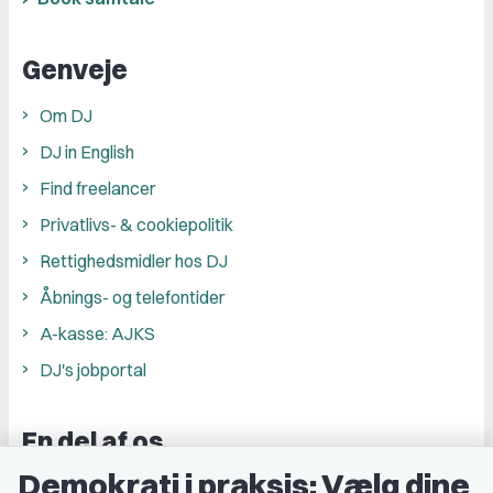
Genveje
Om DJ
DJ in English
Find freelancer
Privatlivs- & cookiepolitik
Rettighedsmidler hos DJ
Åbnings- og telefontider
A-kasse: AJKS
DJ's jobportal
En del af os
Demokrati i praksis: Vælg dine
Grupper og kredse