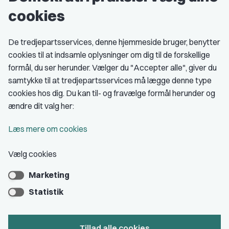
cookies
Studenterorganisationer
Fagligt aktive
De tredjepartsservices, denne hjemmeside bruger, benytter
cookies til at indsamle oplysninger om dig til de forskellige
Medlemskab
formål, du ser herunder. Vælger du "Accepter alle", giver du
samtykke til at tredjepartsservices må lægge denne type
Fordele som medlem
cookies hos dig. Du kan til- og fravælge formål herunder og
Kontingent
ændre dit valg her:
Forstå dit medlemskab
Læs mere om cookies
Pressekort
Vælg cookies
Marketing
Bliv medlem
Statistik
Tillad alle cookies