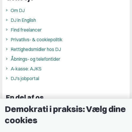
Om DJ
DJ in English
Find freelancer
Privatlivs- & cookiepolitik
Rettighedsmidler hos DJ
Åbnings- og telefontider
A-kasse: AJKS
DJ's jobportal
En del af os
Demokrati i praksis: Vælg dine
Grupper og kredse
cookies
Studenterorganisationer
Fagligt aktive