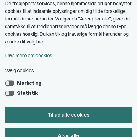
De tredjepartsservices, denne hjemmeside bruger, benytter
cookies til at indsamle oplysninger om dig til de forskellige
Medlemskab
formål, du ser herunder. Vælger du "Accepter alle", giver du
samtykke til at tredjepartsservices må lægge denne type
Fordele som medlem
cookies hos dig. Du kan til- og fravælge formål herunder og
Kontingent
ændre dit valg her:
Forstå dit medlemskab
Læs mere om cookies
Pressekort
Vælg cookies
Marketing
Bliv medlem
Statistik
Tillad alle cookies
Privatlivs- & cookiepolitik
Afvis alle