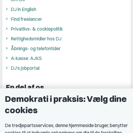
DJ in English
Find freelancer
Privatlivs- & cookiepolitik
Rettighedsmidler hos DJ
Åbnings- og telefontider
A-kasse: AJKS
DJ's jobportal
En del af os
Demokrati i praksis: Vælg dine
Grupper og kredse
cookies
Studenterorganisationer
Fagligt aktive
De tredjepartsservices, denne hjemmeside bruger, benytter
cookies til at indsamle oplysninger om dig til de forskellige