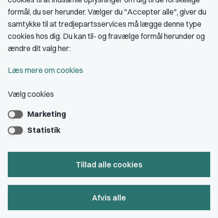
Medlemskab
formål, du ser herunder. Vælger du "Accepter alle", giver du
samtykke til at tredjepartsservices må lægge denne type
Fordele som medlem
cookies hos dig. Du kan til- og fravælge formål herunder og
Kontingent
ændre dit valg her:
Forstå dit medlemskab
Læs mere om cookies
Pressekort
Vælg cookies
Marketing
Bliv medlem
Statistik
Tillad alle cookies
Privatlivs- & cookiepolitik
Afvis alle