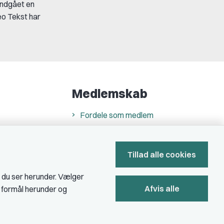
indgået en
eo Tekst har
Medlemskab
Fordele som medlem
Kontingent
Forstå dit medlemskab
Tillad alle cookies
Pressekort
, du ser herunder. Vælger
Afvis alle
e formål herunder og
Bliv medlem