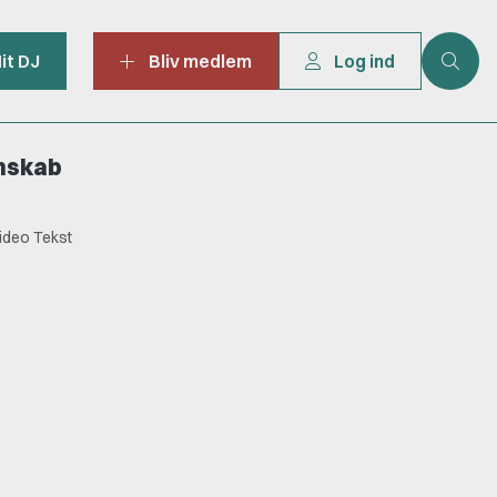
it DJ
Bliv medlem
Log ind
mskab
ideo Tekst