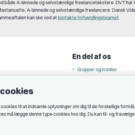
med både A-lønnede og selvstændige freelancetekstere. DVT har 
fastansatte, A-lønnede og selvstændige freelancere. Dansk Vid
ammeaftalen kan ske ved at
kontakte forhandlingsteamet
.
En del af os
Grupper og kredse
h
Studenterorganisationer
e cookies
ncer
Fagligt aktive
& cookiepolitik
okies til at indsamle oplysninger om dig til de forskellige formål
midler hos DJ
ices må lægge denne type cookies hos dig. Du kan til- og fravælg
 telefontider
AJKS