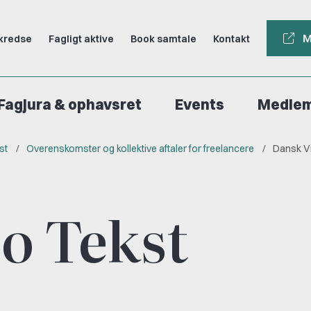
M
kredse
Fagligt aktive
Book samtale
Kontakt
Fagjura & ophavsret
Events
Medle
st
Overenskomster og kollektive aftaler for freelancere
Dansk V
o Tekst