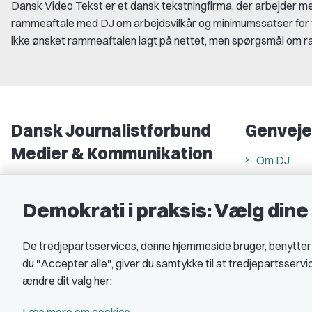
Dansk Video Tekst er et dansk tekstningfirma, der arbejder 
rammeaftale med DJ om arbejdsvilkår og minimumssatser for 
ikke ønsket rammeaftalen lagt på nettet, men s
pørgsmål om r
Dansk Journalistforbund
Genveje
Medier & Kommunikation
Om DJ
Gammel Strand 46
DJ in Englis
1202 København K
Demokrati i praksis: Vælg din
Find freela
CVR nr.: 59783718
Privatlivs- 
De tredjepartsservices, denne hjemmeside bruger, benytter co
EAN nr.: 5790002490071
Rettigheds
du "Accepter alle", giver du samtykke til at tredjepartsserv
Åbnings- og
Kontakt DJ
ændre dit valg her:
Book samtale
A-kasse: 