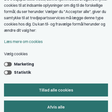
cookies til at indsamle oplysninger om dig til de forskellige
Medlemskab
formål, du ser herunder. Vælger du "Accepter alle", giver du
samtykke til at tredjepartsservices må lægge denne type
Fordele som medlem
cookies hos dig. Du kan til- og fravælge formål herunder og
Kontingent
ændre dit valg her:
Forstå dit medlemskab
Læs mere om cookies
Pressekort
Vælg cookies
Marketing
Bliv medlem
Statistik
Tillad alle cookies
Privatlivs- & cookiepolitik
Afvis alle