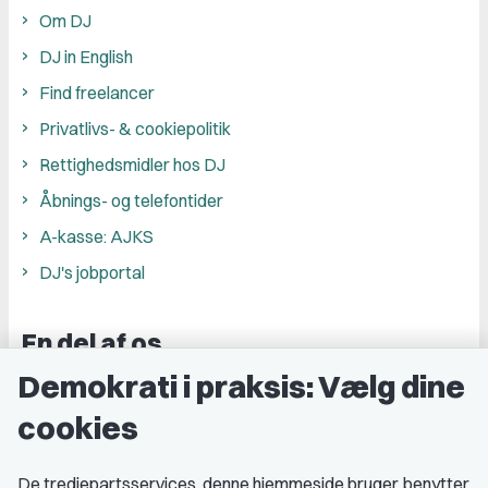
Om DJ
DJ in English
Find freelancer
Privatlivs- & cookiepolitik
Rettighedsmidler hos DJ
Åbnings- og telefontider
A-kasse: AJKS
DJ's jobportal
En del af os
Demokrati i praksis: Vælg dine
Grupper og kredse
cookies
Studenterorganisationer
Fagligt aktive
De tredjepartsservices, denne hjemmeside bruger, benytter