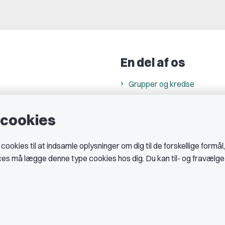
En del af os
Grupper og kredse
h
Studenterorganisationer
e cookies
ncer
Fagligt aktive
& cookiepolitik
okies til at indsamle oplysninger om dig til de forskellige formål
midler hos DJ
ices må lægge denne type cookies hos dig. Du kan til- og fravælg
 telefontider
AJKS
tal