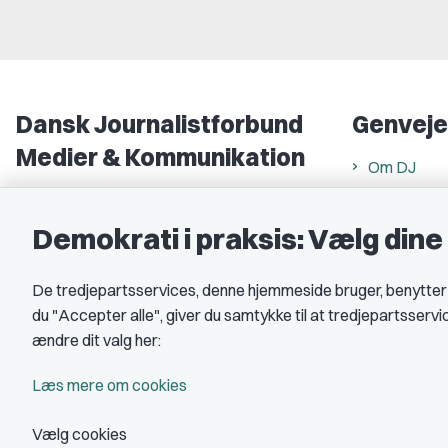
Dansk Journalistforbund
Genveje
Medier & Kommunikation
Om DJ
Gammel Strand 46
DJ in Englis
1202 København K
Demokrati i praksis: Vælg din
Find freela
CVR nr.: 59783718
Privatlivs- 
De tredjepartsservices, denne hjemmeside bruger, benytter co
EAN nr.: 5790002490071
Rettigheds
du "Accepter alle", giver du samtykke til at tredjepartsserv
Åbnings- og
Kontakt DJ
ændre dit valg her:
Book samtale
A-kasse: 
Læs mere om cookies
DJ's jobpor
Vælg cookies