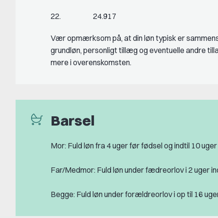
22. 24.917
Vær opmærksom på, at din løn typisk er sammens
grundløn, personligt tillæg og eventuelle andre ti
mere i overenskomsten.
Barsel
Mor: Fuld løn fra 4 uger før fødsel og indtil 10 uger
Far/Medmor: Fuld løn under fædreorlov i 2 uger in
Begge: Fuld løn under forældreorlov i op til 16 uge