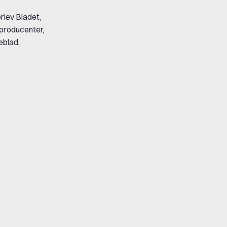
rlev Bladet,
eproducenter,
eblad.