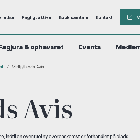
M
kredse
Fagligt aktive
Book samtale
Kontakt
Fagjura & ophavsret
Events
Medle
st
Midtjyllands Avis
s Avis
 indtil en eventuel ny overenskomst er forhandlet på plads.