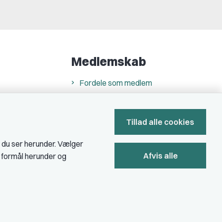
Medlemskab
Fordele som medlem
Kontingent
Forstå dit medlemskab
Tillad alle cookies
Pressekort
, du ser herunder. Vælger
Afvis alle
e formål herunder og
Bliv medlem