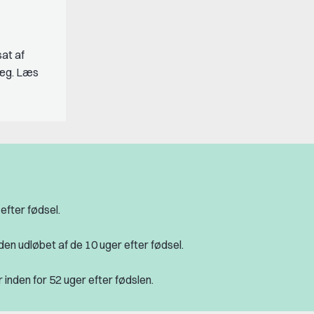
at af
llæg. Læs
 efter fødsel.
den udløbet af de 10 uger efter fødsel.
r inden for 52 uger efter fødslen.