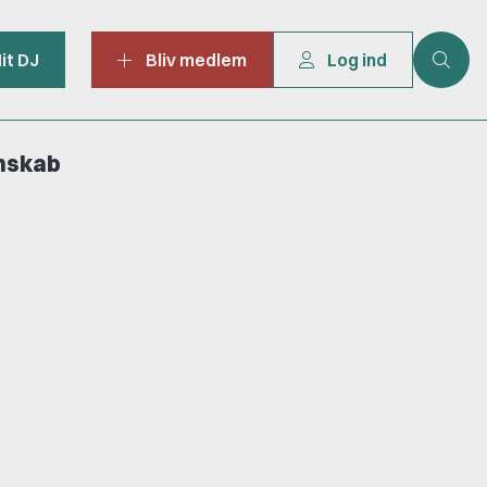
it DJ
Bliv medlem
Log ind
mskab