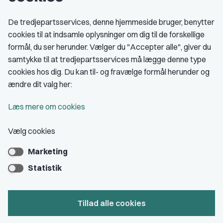
Fagligt aktive
De tredjepartsservices, denne hjemmeside bruger, benytter
cookies til at indsamle oplysninger om dig til de forskellige
Medlemskab
formål, du ser herunder. Vælger du "Accepter alle", giver du
samtykke til at tredjepartsservices må lægge denne type
Fordele som medlem
cookies hos dig. Du kan til- og fravælge formål herunder og
Kontingent
ændre dit valg her:
Forstå dit medlemskab
Læs mere om cookies
Pressekort
Vælg cookies
Marketing
Bliv medlem
Statistik
Tillad alle cookies