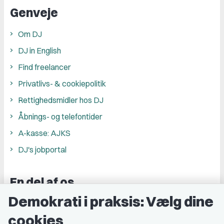
Genveje
Om DJ
DJ in English
Find freelancer
Privatlivs- & cookiepolitik
Rettighedsmidler hos DJ
Åbnings- og telefontider
A-kasse: AJKS
DJ's jobportal
En del af os
Demokrati i praksis: Vælg dine
Grupper og kredse
cookies
Studenterorganisationer