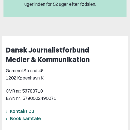
uger inden for 52 uger efter fødslen.
Dansk Journalistforbund
Medier & Kommunikation
Gammel Strand 46
1202 København K
CVR nr.: 59783718
EAN nr.: 5790002490071
Kontakt DJ
Book samtale