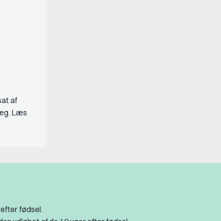
at af
llæg. Læs
 efter fødsel.