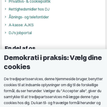
Privatlivs- & cookiepolitik
Rettighedsmidler hos DJ
Åbnings- og telefontider
A-kasse: AJKS
DJ's jobportal
En del af os
Demokrati i praksis: Vælg dine
Grupper og kredse
cookies
Studenterorganisationer
Fagligt aktive
De tredjepartsservices, denne hjemmeside bruger, benytter
cookies til at indsamle oplysninger om dig til de forskellige
Medlemskab
formål, du ser herunder. Vælger du "Accepter alle", giver du
samtykke til at tredjepartsservices må lægge denne type
Fordele som medlem
cookies hos dig. Du kan til- og fravælge formål herunder og