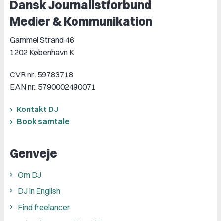
Dansk Journalistforbund
Medier & Kommunikation
Gammel Strand 46
1202 København K
CVR nr.: 59783718
EAN nr.: 5790002490071
Kontakt DJ
Book samtale
Genveje
Om DJ
DJ in English
Find freelancer