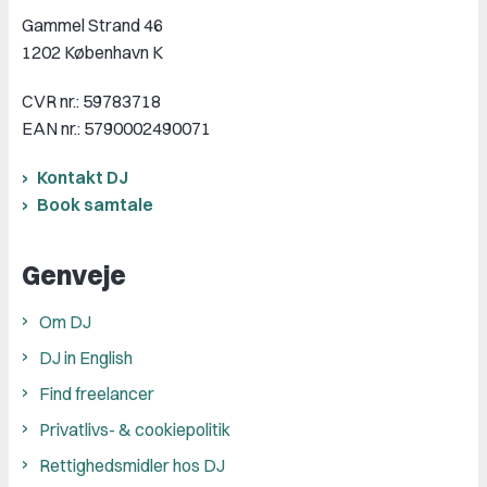
Gammel Strand 46
1202 København K
CVR nr.: 59783718
EAN nr.: 5790002490071
Kontakt DJ
Book samtale
Genveje
Om DJ
DJ in English
Find freelancer
Privatlivs- & cookiepolitik
Rettighedsmidler hos DJ