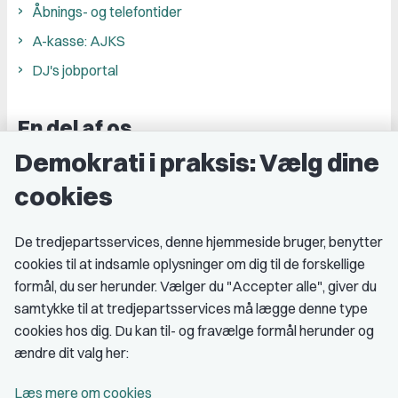
Åbnings- og telefontider
A-kasse: AJKS
DJ's jobportal
En del af os
Demokrati i praksis: Vælg dine
Grupper og kredse
cookies
Studenterorganisationer
Fagligt aktive
De tredjepartsservices, denne hjemmeside bruger, benytter
cookies til at indsamle oplysninger om dig til de forskellige
Medlemskab
formål, du ser herunder. Vælger du "Accepter alle", giver du
samtykke til at tredjepartsservices må lægge denne type
Fordele som medlem
cookies hos dig. Du kan til- og fravælge formål herunder og
Kontingent
ændre dit valg her:
Forstå dit medlemskab
Læs mere om cookies