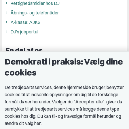
Rettighedsmidler hos DJ
Åbnings- og telefontider
A-kasse: AJKS
DJ's jobportal
En del af os
Demokrati i praksis: Vælg dine
Grupper og kredse
cookies
Studenterorganisationer
Fagligt aktive
De tredjepartsservices, denne hjemmeside bruger, benytter
cookies til at indsamle oplysninger om dig til de forskellige
Medlemskab
formål, du ser herunder. Vælger du "Accepter alle", giver du
samtykke til at tredjepartsservices må lægge denne type
Fordele som medlem
cookies hos dig. Du kan til- og fravælge formål herunder og
Kontingent
ændre dit valg her: