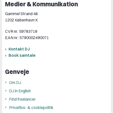
Medier & Kommunikation
Gammel Strand 46
1202 København K
CVR nr.: 59783718
EAN nr.: 5790002490071
Kontakt DJ
Book samtale
Genveje
Om DJ
DJ in English
Find freelancer
Privatlivs- & cookiepolitik