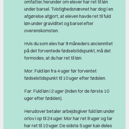
omfatter, herunder om elever har ret til løn
under barsel. Tvistighedsnævnet har dog i en
afgørelse afgjort, at eleven havde ret til fuld
løn under graviditet og barsel efter
overenskomsten.
Hvis du som elev har 9 måneders anciennitet
på det forventede fødselstidspunkt, må det
formodes, at du har ret til løn:
Mor: Fuld løn fra 4 uger før forventet
fødselstidspunkt til 10 uger efter fødslen.
Far: Fuld løn i 2 uger (inden for de første 10
uger efter fødslen).
Herudover betaler arbejdsgiver fuld løn under
orlov i op til 24 uger. Mor har ret 9 uger og far
har ret til 10 uger. De sidste 5 uger kan deles