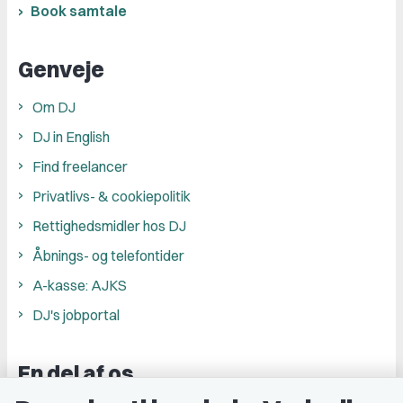
Book samtale
Genveje
Om DJ
DJ in English
Find freelancer
Privatlivs- & cookiepolitik
Rettighedsmidler hos DJ
Åbnings- og telefontider
A-kasse: AJKS
DJ's jobportal
En del af os