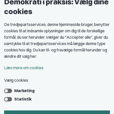
Demokrati i praksis: Vælg dine
Grupper og kredse
cookies
Studenterorganisationer
Fagligt aktive
De tredjepartsservices, denne hjemmeside bruger, benytter
cookies til at indsamle oplysninger om dig til de forskellige
Medlemskab
formål, du ser herunder. Vælger du "Accepter alle", giver du
samtykke til at tredjepartsservices må lægge denne type
Fordele som medlem
cookies hos dig. Du kan til- og fravælge formål herunder og
Kontingent
ændre dit valg her:
Forstå dit medlemskab
Læs mere om cookies
Pressekort
Vælg cookies
Marketing
Bliv medlem
Statistik