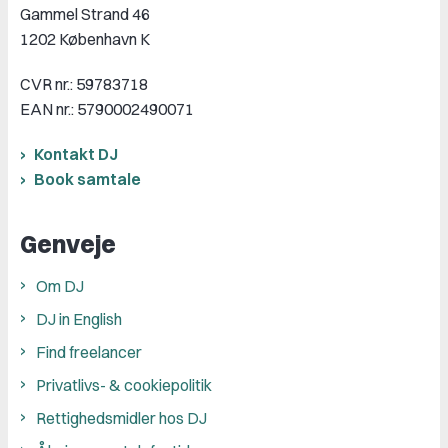
Gammel Strand 46
1202 København K
CVR nr.: 59783718
EAN nr.: 5790002490071
Kontakt DJ
Book samtale
Genveje
Om DJ
DJ in English
Find freelancer
Privatlivs- & cookiepolitik
Rettighedsmidler hos DJ