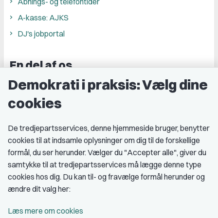
Åbnings- og telefontider
A-kasse: AJKS
DJ's jobportal
En del af os
Demokrati i praksis: Vælg dine
Grupper og kredse
cookies
Studenterorganisationer
Fagligt aktive
De tredjepartsservices, denne hjemmeside bruger, benytter
cookies til at indsamle oplysninger om dig til de forskellige
Medlemskab
formål, du ser herunder. Vælger du "Accepter alle", giver du
samtykke til at tredjepartsservices må lægge denne type
Fordele som medlem
cookies hos dig. Du kan til- og fravælge formål herunder og
Kontingent
ændre dit valg her:
Forstå dit medlemskab
Læs mere om cookies