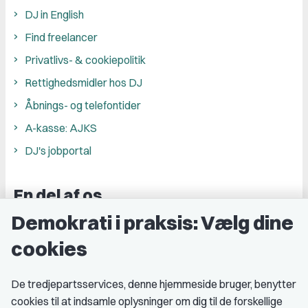
DJ in English
Find freelancer
Privatlivs- & cookiepolitik
Rettighedsmidler hos DJ
Åbnings- og telefontider
A-kasse: AJKS
DJ's jobportal
En del af os
Demokrati i praksis: Vælg dine
Grupper og kredse
cookies
Studenterorganisationer
Fagligt aktive
De tredjepartsservices, denne hjemmeside bruger, benytter
cookies til at indsamle oplysninger om dig til de forskellige