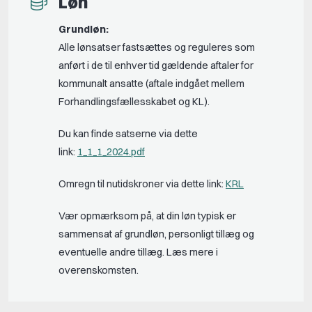
Løn
Grundløn:
Alle lønsatser fastsættes og reguleres som
anført i de til enhver tid gældende aftaler for
kommunalt ansatte (aftale indgået mellem
Forhandlingsfællesskabet og KL).
Du kan finde satserne via dette
link:
1_1_1_2024.pdf
Omregn til nutidskroner via dette link:
KRL
Vær opmærksom på, at din løn typisk er
sammensat af grundløn, personligt tillæg og
eventuelle andre tillæg. Læs mere i
overenskomsten.