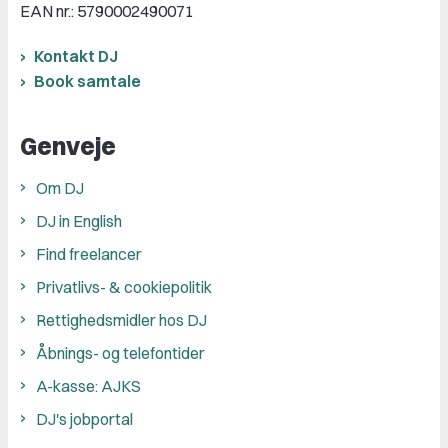
EAN nr.: 5790002490071
Kontakt DJ
Book samtale
Genveje
Om DJ
DJ in English
Find freelancer
Privatlivs- & cookiepolitik
Rettighedsmidler hos DJ
Åbnings- og telefontider
A-kasse: AJKS
DJ's jobportal