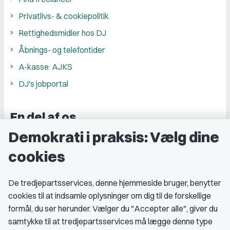
Privatlivs- & cookiepolitik
Rettighedsmidler hos DJ
Åbnings- og telefontider
A-kasse: AJKS
DJ's jobportal
En del af os
Demokrati i praksis: Vælg dine
Grupper og kredse
cookies
Studenterorganisationer
Fagligt aktive
De tredjepartsservices, denne hjemmeside bruger, benytter
cookies til at indsamle oplysninger om dig til de forskellige
Medlemskab
formål, du ser herunder. Vælger du "Accepter alle", giver du
samtykke til at tredjepartsservices må lægge denne type
Fordele som medlem