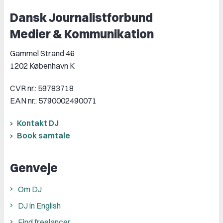
Dansk Journalistforbund
Medier & Kommunikation
Gammel Strand 46
1202 København K
CVR nr.: 59783718
EAN nr.: 5790002490071
Kontakt DJ
Book samtale
Genveje
Om DJ
DJ in English
Find freelancer