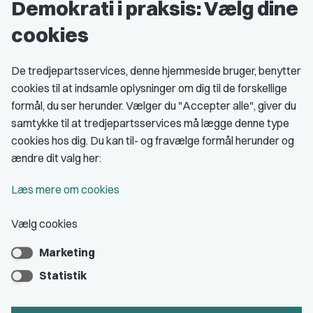
Demokrati i praksis: Vælg dine
Grupper og kredse
cookies
Studenterorganisationer
Fagligt aktive
De tredjepartsservices, denne hjemmeside bruger, benytter
cookies til at indsamle oplysninger om dig til de forskellige
Medlemskab
formål, du ser herunder. Vælger du "Accepter alle", giver du
samtykke til at tredjepartsservices må lægge denne type
Fordele som medlem
cookies hos dig. Du kan til- og fravælge formål herunder og
Kontingent
ændre dit valg her:
Forstå dit medlemskab
Læs mere om cookies
Pressekort
Vælg cookies
Marketing
Bliv medlem
Statistik