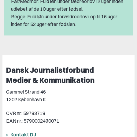
Far/Medmor: Fuld løn under fædreorlov i 2 uger inden
udløbet af de 10 uger efter fødsel.
Begge: Fuld løn under forældreorlov i op til 16 uger
inden for 52 uger efter fødslen.
Dansk Journalistforbund
Medier & Kommunikation
Gammel Strand 46
1202 København K
CVR nr.: 59783718
EAN nr.: 5790002490071
Kontakt DJ