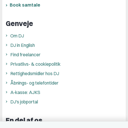
Book samtale
Genveje
Om DJ
DJ in English
Find freelancer
Privatlivs- & cookiepolitik
Rettighedsmidler hos DJ
Åbnings- og telefontider
A-kasse: AJKS
DJ's jobportal
En del af os