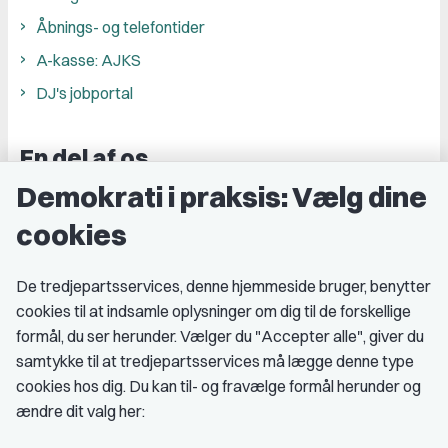
Åbnings- og telefontider
A-kasse: AJKS
DJ's jobportal
En del af os
Demokrati i praksis: Vælg dine
Grupper og kredse
cookies
Studenterorganisationer
Fagligt aktive
De tredjepartsservices, denne hjemmeside bruger, benytter
cookies til at indsamle oplysninger om dig til de forskellige
Medlemskab
formål, du ser herunder. Vælger du "Accepter alle", giver du
samtykke til at tredjepartsservices må lægge denne type
Fordele som medlem
cookies hos dig. Du kan til- og fravælge formål herunder og
Kontingent
ændre dit valg her:
Forstå dit medlemskab