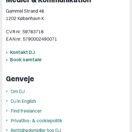
Gammel Strand 46
1202 København K
CVR nr.: 59783718
EAN nr.: 5790002490071
Kontakt DJ
Book samtale
Genveje
Om DJ
DJ in English
Find freelancer
Privatlivs- & cookiepolitik
Rettighedsmidler hos DJ