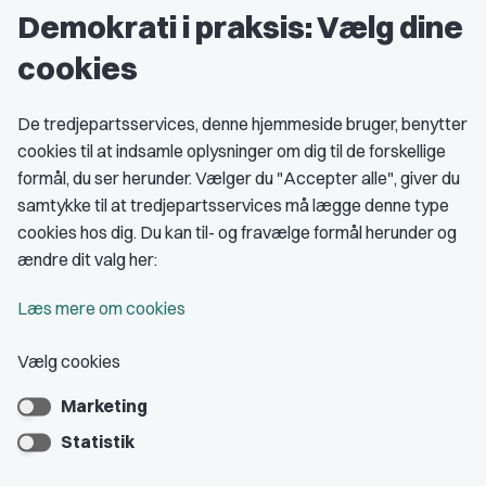
Demokrati i praksis: Vælg dine
Grupper og kredse
cookies
Studenterorganisationer
Fagligt aktive
De tredjepartsservices, denne hjemmeside bruger, benytter
cookies til at indsamle oplysninger om dig til de forskellige
Medlemskab
formål, du ser herunder. Vælger du "Accepter alle", giver du
samtykke til at tredjepartsservices må lægge denne type
Fordele som medlem
cookies hos dig. Du kan til- og fravælge formål herunder og
Kontingent
ændre dit valg her:
Forstå dit medlemskab
Læs mere om cookies
Pressekort
Vælg cookies
Marketing
Bliv medlem
Statistik