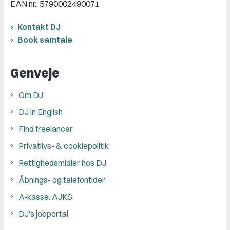
EAN nr.: 5790002490071
Kontakt DJ
Book samtale
Genveje
Om DJ
DJ in English
Find freelancer
Privatlivs- & cookiepolitik
Rettighedsmidler hos DJ
Åbnings- og telefontider
A-kasse: AJKS
DJ's jobportal