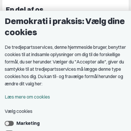
En del af os
Demokrati i praksis: Vælg dine
Grupper og kredse
cookies
Studenterorganisationer
Fagligt aktive
De tredjepartsservices, denne hjemmeside bruger, benytter
cookies til at indsamle oplysninger om dig til de forskellige
Medlemskab
formål, du ser herunder. Vælger du "Accepter alle", giver du
samtykke til at tredjepartsservices må lægge denne type
Fordele som medlem
cookies hos dig. Du kan til- og fravælge formål herunder og
Kontingent
ændre dit valg her:
Forstå dit medlemskab
Læs mere om cookies
Pressekort
Vælg cookies
Marketing
Bliv medlem