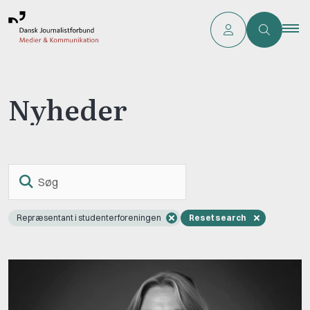
Nyheder
Søg
Repræsentant i studenterforeningen
Reset search