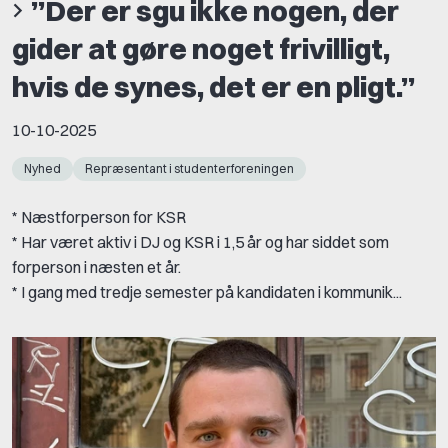
”Der er sgu ikke nogen, der
gider at gøre noget frivilligt,
hvis de synes, det er en pligt.”
10-10-2025
Nyhed
Repræsentant i studenterforeningen
* Næstforperson for KSR
* Har været aktiv i DJ og KSR i 1,5 år og har siddet som
forperson i næsten et år.
* I gang med tredje semester på kandidaten i kommunik...