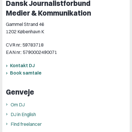
Dansk Journalistforbund
Medier & Kommunikation
Gammel Strand 46
1202 København K
CVR nr.: 59783718
EAN nr.: 5790002490071
Kontakt DJ
Book samtale
Genveje
Om DJ
DJ in English
Find freelancer