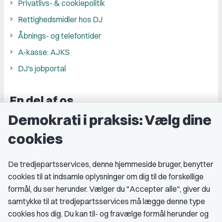
Privatlivs- & cookiepolitik
Rettighedsmidler hos DJ
Åbnings- og telefontider
A-kasse: AJKS
DJ's jobportal
En del af os
Demokrati i praksis: Vælg dine
Grupper og kredse
cookies
Studenterorganisationer
Fagligt aktive
De tredjepartsservices, denne hjemmeside bruger, benytter
cookies til at indsamle oplysninger om dig til de forskellige
Medlemskab
formål, du ser herunder. Vælger du "Accepter alle", giver du
samtykke til at tredjepartsservices må lægge denne type
Fordele som medlem
cookies hos dig. Du kan til- og fravælge formål herunder og