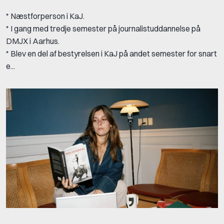
* Næstforperson i KaJ.
* I gang med tredje semester på journalistuddannelse på
DMJX i Aarhus.
* Blev en del af bestyrelsen i KaJ på andet semester for snart
e...