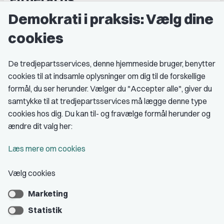
Demokrati i praksis: Vælg dine
Grupper og kredse
cookies
Studenterorganisationer
Fagligt aktive
De tredjepartsservices, denne hjemmeside bruger, benytter
cookies til at indsamle oplysninger om dig til de forskellige
Medlemskab
formål, du ser herunder. Vælger du "Accepter alle", giver du
samtykke til at tredjepartsservices må lægge denne type
Fordele som medlem
cookies hos dig. Du kan til- og fravælge formål herunder og
Kontingent
ændre dit valg her:
Forstå dit medlemskab
Læs mere om cookies
Pressekort
Vælg cookies
Marketing
Bliv medlem
Statistik