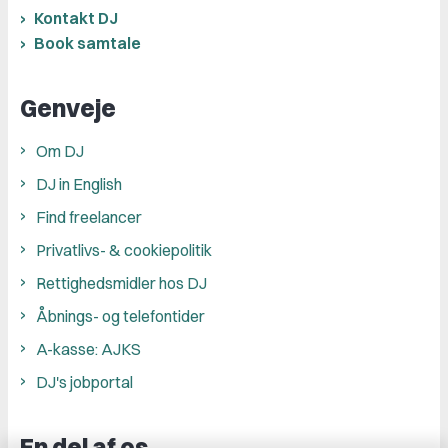
Kontakt DJ
Book samtale
Genveje
Om DJ
DJ in English
Find freelancer
Privatlivs- & cookiepolitik
Rettighedsmidler hos DJ
Åbnings- og telefontider
A-kasse: AJKS
DJ's jobportal
En del af os