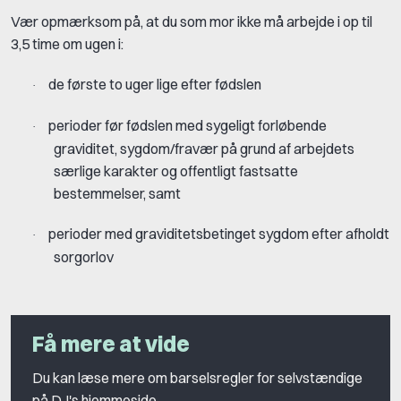
Vær opmærksom på, at du som mor ikke må arbejde i op til
3,5 time om ugen i:
de første to uger lige efter fødslen
·
perioder før fødslen med sygeligt forløbende
·
graviditet, sygdom/fravær på grund af arbejdets
særlige karakter og offentligt fastsatte
bestemmelser, samt
perioder med graviditetsbetinget sygdom efter afholdt
·
sorgorlov
Få mere at vide
Du kan læse mere om barselsregler for selvstændige
på
DJ's hjemmeside
.