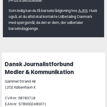
Som ledig kan du få barselsrådgivning hos
AJKS
. Husk
også, at du altid skal kontakte Udbetaling Danmark
med spørgsmål, da det er dem, der udbetaler
barselsdagpenge.
Dansk Journalistforbund
Medier & Kommunikation
Gammel Strand 46
1202 København K
CVR nr.: 59783718
EAN nr.: 5790002490071