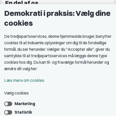
En del af os
Demokrati i praksis: Vælg dine
Grupper og kredse
cookies
Studenterorganisationer
Fagligt aktive
De tredjepartsservices, denne hjemmeside bruger, benytter
cookies til at indsamle oplysninger om dig til de forskellige
Medlemskab
formål, du ser herunder. Vælger du "Accepter alle", giver du
samtykke til at tredjepartsservices må lægge denne type
Fordele som medlem
cookies hos dig. Du kan til- og fravælge formål herunder og
Kontingent
ændre dit valg her:
Forstå dit medlemskab
Læs mere om cookies
Pressekort
Vælg cookies
Marketing
Bliv medlem
Statistik