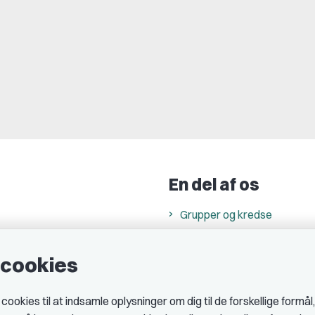
En del af os
Grupper og kredse
h
Studenterorganisationer
e cookies
ncer
Fagligt aktive
& cookiepolitik
okies til at indsamle oplysninger om dig til de forskellige formål
midler hos DJ