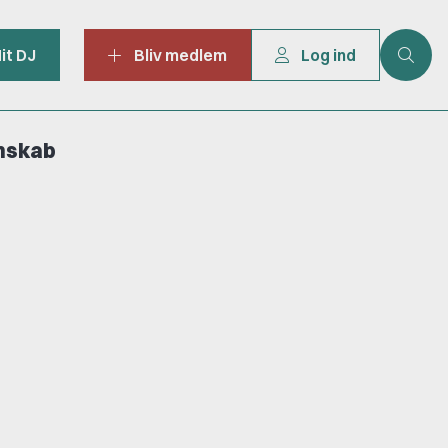
it DJ
Bliv medlem
Log ind
mskab