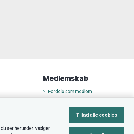
Medlemskab
Fordele som medlem
Kontingent
Forstå dit medlemskab
Tillad alle cookies
Pressekort
, du ser herunder. Vælger