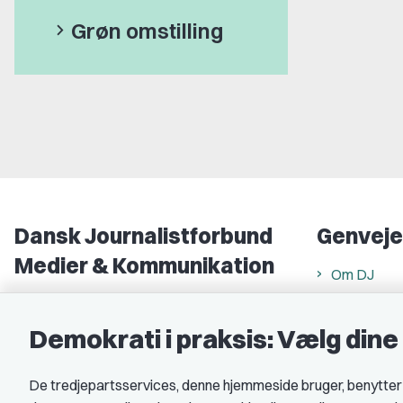
Grøn omstilling
Dansk Journalistforbund
Genveje
Medier & Kommunikation
Om DJ
Gammel Strand 46
DJ in Englis
1202 København K
Demokrati i praksis: Vælg din
Find freela
CVR nr.: 59783718
Privatlivs- 
De tredjepartsservices, denne hjemmeside bruger, benytter co
EAN nr.: 5790002490071
Rettigheds