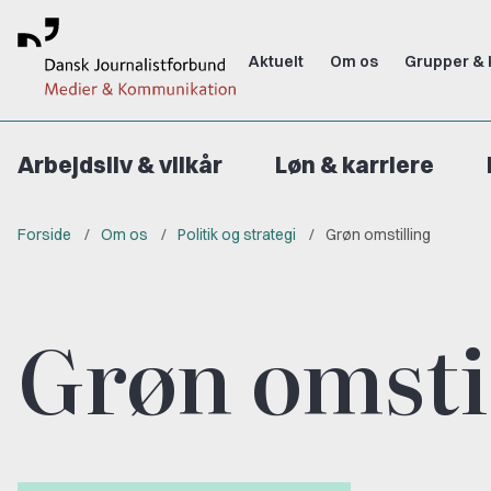
Aktuelt
Om os
Grupper & 
Arbejdsliv & vilkår
Løn & karriere
Forside
Om os
Politik og strategi
Grøn omstilling
Grøn omsti