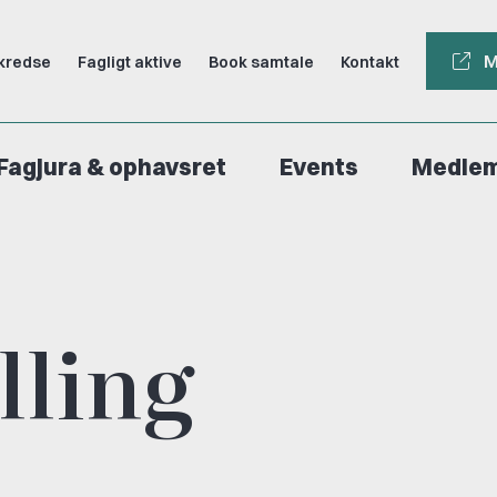
M
kredse
Fagligt aktive
Book samtale
Kontakt
Fagjura & ophavsret
Events
Medle
lling